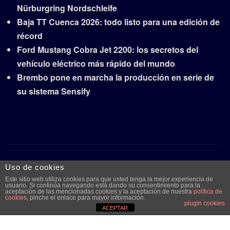
Nürburgring Nordschleife
Baja TT Cuenca 2026: todo listo para una edición de
récord
Ford Mustang Cobra Jet 2200: los secretos del
vehículo eléctrico más rápido del mundo
Brembo pone en marcha la producción en serie de
su sistema Sensify
Copyright © 2026 | Funciona con
WordPress
|
Frankfurt
Uso de cookies
News
por ThemeArile
Este sitio web utiliza cookies para que usted tenga la mejor experiencia de
usuario. Si continúa navegando está dando su consentimiento para la
aceptación de las mencionadas cookies y la aceptación de nuestra
política de
cookies
, pinche el enlace para mayor información.
plugin cookies
Quiénes
Aviso legal y
Publicidad
Contacto
ACEPTAR
somos
protección de