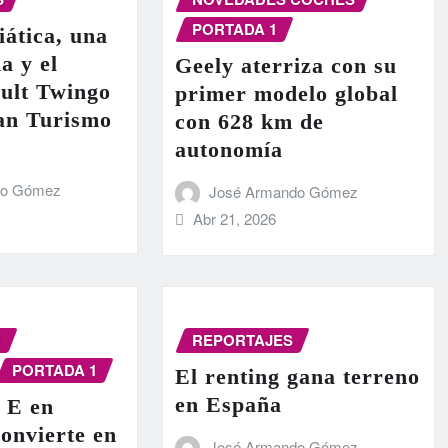
PORTADA 1
iática, una
a y el
Geely aterriza con su
ult Twingo
primer modelo global
ran Turismo
con 628 km de
autonomía
do Gómez
José Armando Gómez
Abr 21, 2026
N
REPORTAJES
PORTADA 1
El renting gana terreno
en España
 E en
onvierte en
José Armando Gómez