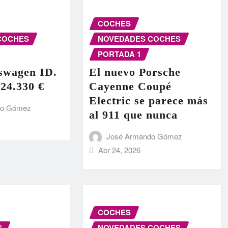
COCHES
COCHES
NOVEDADES COCHES
PORTADA 1
swagen ID.
El nuevo Porsche
 24.330 €
Cayenne Coupé
Electric se parece más
do Gómez
al 911 que nunca
José Armando Gómez
Abr 24, 2026
COCHES
S
NOVEDADES COCHES