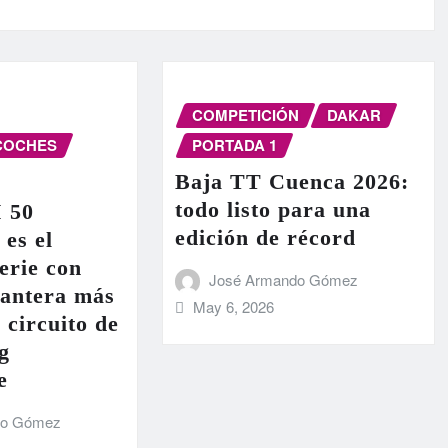
COMPETICIÓN
DAKAR
COCHES
PORTADA 1
Baja TT Cuenca 2026:
todo listo para una
I 50
edición de récord
 es el
erie con
José Armando Gómez
lantera más
May 6, 2026
 circuito de
g
e
do Gómez