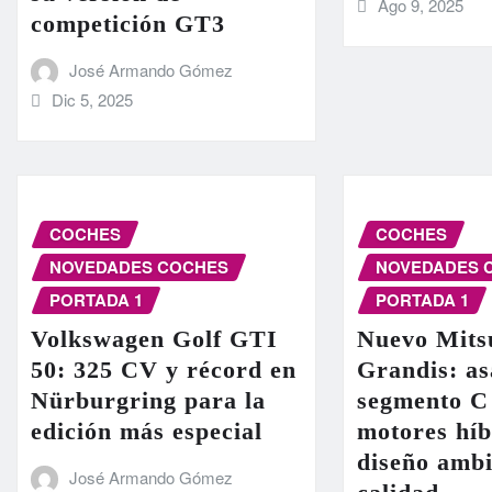
Ago 9, 2025
competición GT3
José Armando Gómez
Dic 5, 2025
COCHES
COCHES
NOVEDADES COCHES
NOVEDADES 
PORTADA 1
PORTADA 1
Volkswagen Golf GTI
Nuevo Mits
50: 325 CV y récord en
Grandis: as
Nürburgring para la
segmento C
edición más especial
motores híb
diseño ambi
José Armando Gómez