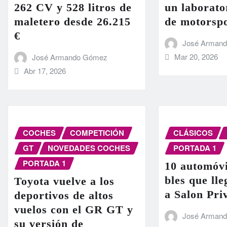
262 CV y 528 litros de
un laborato
maletero desde 26.215
de motorsp
€
José Arman
Mar 20, 2026
José Armando Gómez
Abr 17, 2026
COCHES
COMPETICIÓN
CLÁSICOS
GT
NOVEDADES COCHES
PORTADA 1
PORTADA 1
10 automóvi
bles que ll
Toyota vuelve a los
a Salon Pri
deportivos de altos
vuelos con el GR GT y
José Arman
su versión de