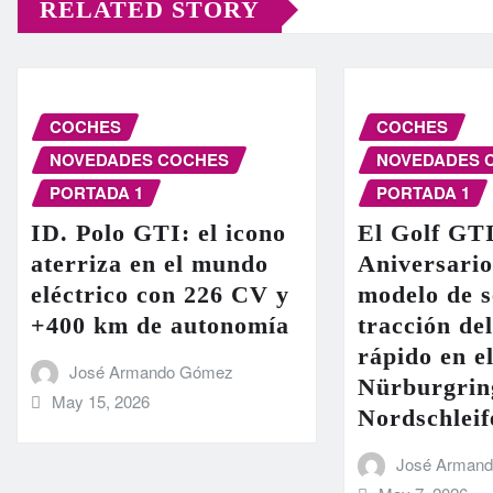
RELATED STORY
COCHES
COCHES
NOVEDADES COCHES
NOVEDADES 
PORTADA 1
PORTADA 1
ID. Polo GTI: el icono
El Golf GT
aterriza en el mundo
Aniversario
eléctrico con 226 CV y
modelo de s
+400 km de autonomía
tracción de
rápido en el
José Armando Gómez
Nürburgrin
May 15, 2026
Nordschleif
José Arman