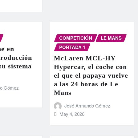
COMPETICIÓN
LE MANS
PORTADA 1
e en
producción
McLaren MCL-HY
 su sistema
Hypercar, el coche con
el que el papaya vuelve
a las 24 horas de Le
do Gómez
Mans
José Armando Gómez
May 4, 2026