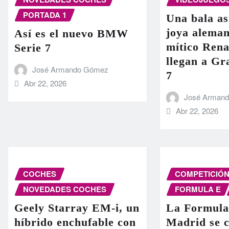
PORTADA 1
Una bala as
joya aleman
Así es el nuevo BMW
mítico Rena
Serie 7
llegan a G
José Armando Gómez
7
Abr 22, 2026
José Arman
Abr 22, 2026
COCHES
COMPETICIÓ
NOVEDADES COCHES
FORMULA E
Geely Starray EM-i, un
La Formula
híbrido enchufable con
Madrid se c