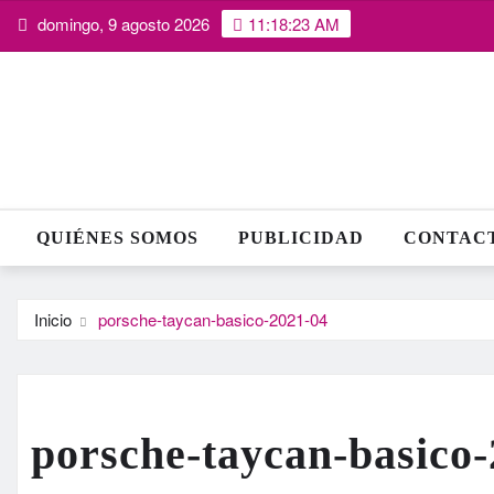
Saltar
domingo, 9 agosto 2026
11:18:24 AM
al
contenido
QUIÉNES SOMOS
PUBLICIDAD
CONTAC
Inicio
porsche-taycan-basico-2021-04
porsche-taycan-basico