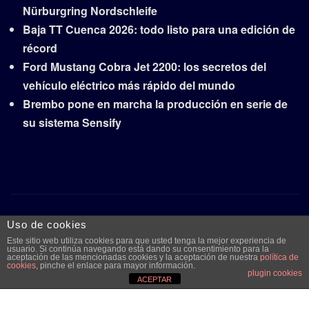
Nürburgring Nordschleife
Baja TT Cuenca 2026: todo listo para una edición de
récord
Ford Mustang Cobra Jet 2200: los secretos del
vehículo eléctrico más rápido del mundo
Brembo pone en marcha la producción en serie de
su sistema Sensify
Copyright © 2026 | Funciona con
WordPress
|
Frankfurt
Uso de cookies
News
por ThemeArile
Este sitio web utiliza cookies para que usted tenga la mejor experiencia de
usuario. Si continúa navegando está dando su consentimiento para la
aceptación de las mencionadas cookies y la aceptación de nuestra
política de
cookies
, pinche el enlace para mayor información.
plugin cookies
Quiénes
Aviso legal y
Publicidad
Contacto
ACEPTAR
somos
protección de