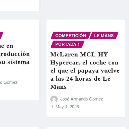
COMPETICIÓN
LE MANS
PORTADA 1
e en
producción
McLaren MCL-HY
 su sistema
Hypercar, el coche con
el que el papaya vuelve
a las 24 horas de Le
do Gómez
Mans
José Armando Gómez
May 4, 2026