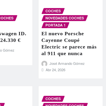
COCHES
COCHES
NOVEDADES COCHES
PORTADA 1
swagen ID.
El nuevo Porsche
 24.330 €
Cayenne Coupé
Electric se parece más
do Gómez
al 911 que nunca
José Armando Gómez
Abr 24, 2026
COCHES
S
NOVEDADES COCHES