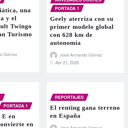
PORTADA 1
iática, una
a y el
Geely aterriza con su
ult Twingo
primer modelo global
ran Turismo
con 628 km de
autonomía
do Gómez
José Armando Gómez
Abr 21, 2026
N
REPORTAJES
PORTADA 1
El renting gana terreno
en España
 E en
onvierte en
José Armando Gómez