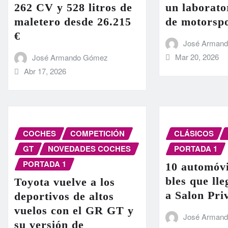
262 CV y 528 litros de
un laborato
maletero desde 26.215
de motorsp
€
José Arman
Mar 20, 2026
José Armando Gómez
Abr 17, 2026
COCHES
COMPETICIÓN
CLÁSICOS
GT
NOVEDADES COCHES
PORTADA 1
PORTADA 1
10 automóvi
bles que ll
Toyota vuelve a los
a Salon Pri
deportivos de altos
vuelos con el GR GT y
José Arman
su versión de