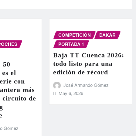
COMPETICIÓN
DAKAR
COCHES
PORTADA 1
Baja TT Cuenca 2026:
todo listo para una
I 50
edición de récord
 es el
erie con
José Armando Gómez
lantera más
May 6, 2026
 circuito de
g
e
do Gómez