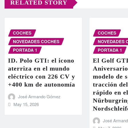
RELATED STORY
COCHES
COCHES
NOVEDADES COCHES
NOVEDADES 
PORTADA 1
PORTADA 1
ID. Polo GTI: el icono
El Golf GT
aterriza en el mundo
Aniversario
eléctrico con 226 CV y
modelo de s
+400 km de autonomía
tracción de
rápido en el
José Armando Gómez
Nürburgrin
May 15, 2026
Nordschleif
José Arman