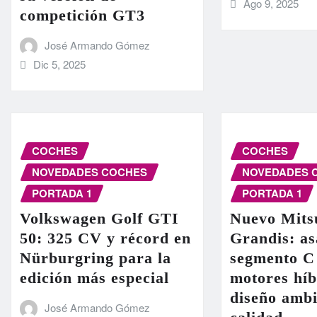
Ago 9, 2025
competición GT3
José Armando Gómez
Dic 5, 2025
COCHES
COCHES
NOVEDADES COCHES
NOVEDADES 
PORTADA 1
PORTADA 1
Volkswagen Golf GTI
Nuevo Mits
50: 325 CV y récord en
Grandis: as
Nürburgring para la
segmento C
edición más especial
motores híb
diseño ambi
José Armando Gómez