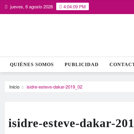
Saltar
jueves, 6 agosto 2026
4:04:09 PM
al
contenido
QUIÉNES SOMOS
PUBLICIDAD
CONTAC
Inicio
isidre-esteve-dakar-2019_02
isidre-esteve-dakar-20