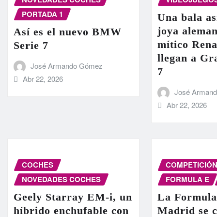
PORTADA 1
Una bala as
joya aleman
Así es el nuevo BMW
mítico Rena
Serie 7
llegan a G
José Armando Gómez
7
Abr 22, 2026
José Arman
Abr 22, 2026
COCHES
COMPETICIÓ
NOVEDADES COCHES
FORMULA E
Geely Starray EM-i, un
La Formula
híbrido enchufable con
Madrid se c