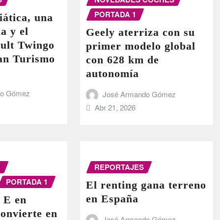
PORTADA 1
iática, una
a y el
Geely aterriza con su
ult Twingo
primer modelo global
ran Turismo
con 628 km de
autonomía
do Gómez
José Armando Gómez
Abr 21, 2026
N
REPORTAJES
PORTADA 1
El renting gana terreno
en España
 E en
onvierte en
José Armando Gómez