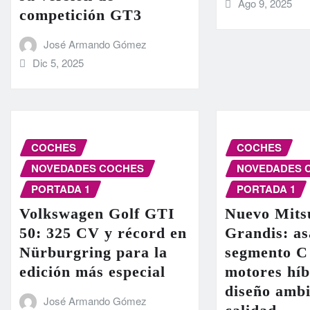
Ago 9, 2025
competición GT3
José Armando Gómez
Dic 5, 2025
COCHES
COCHES
NOVEDADES COCHES
NOVEDADES 
PORTADA 1
PORTADA 1
Volkswagen Golf GTI
Nuevo Mits
50: 325 CV y récord en
Grandis: as
Nürburgring para la
segmento C
edición más especial
motores híb
diseño ambi
José Armando Gómez