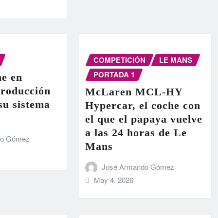
COMPETICIÓN
LE MANS
PORTADA 1
e en
producción
McLaren MCL-HY
 su sistema
Hypercar, el coche con
el que el papaya vuelve
a las 24 horas de Le
do Gómez
Mans
José Armando Gómez
May 4, 2026