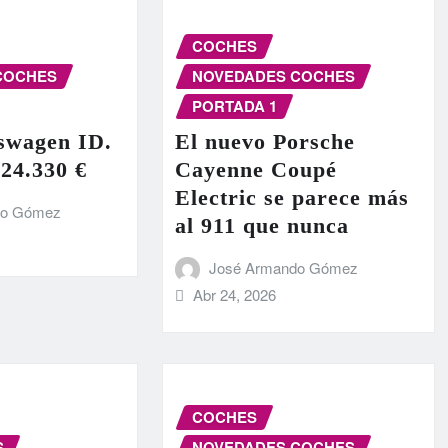
COCHES
COCHES
NOVEDADES COCHES
PORTADA 1
swagen ID.
El nuevo Porsche
 24.330 €
Cayenne Coupé
Electric se parece más
do Gómez
al 911 que nunca
José Armando Gómez
Abr 24, 2026
COCHES
S
NOVEDADES COCHES