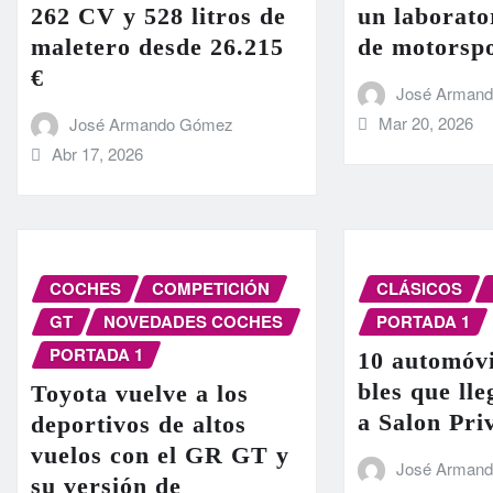
262 CV y 528 litros de
un laborato
maletero desde 26.215
de motorsp
€
José Arman
Mar 20, 2026
José Armando Gómez
Abr 17, 2026
COCHES
COMPETICIÓN
CLÁSICOS
GT
NOVEDADES COCHES
PORTADA 1
PORTADA 1
10 automóvi
bles que ll
Toyota vuelve a los
a Salon Pri
deportivos de altos
vuelos con el GR GT y
José Arman
su versión de