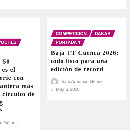
COMPETICIÓN
DAKAR
COCHES
PORTADA 1
Baja TT Cuenca 2026:
todo listo para una
I 50
edición de récord
 es el
erie con
José Armando Gómez
lantera más
May 6, 2026
 circuito de
g
e
do Gómez