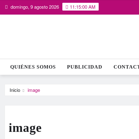
Saltar
domingo, 9 agosto 2026
11:15:01 AM
al
contenido
QUIÉNES SOMOS
PUBLICIDAD
CONTAC
Inicio
image
image