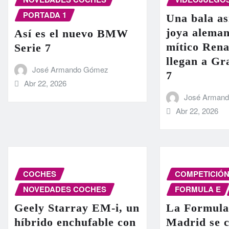
PORTADA 1
Una bala as
joya aleman
Así es el nuevo BMW
mítico Rena
Serie 7
llegan a G
José Armando Gómez
7
Abr 22, 2026
José Arman
Abr 22, 2026
COCHES
COMPETICIÓ
NOVEDADES COCHES
FORMULA E
Geely Starray EM-i, un
La Formula
híbrido enchufable con
Madrid se c