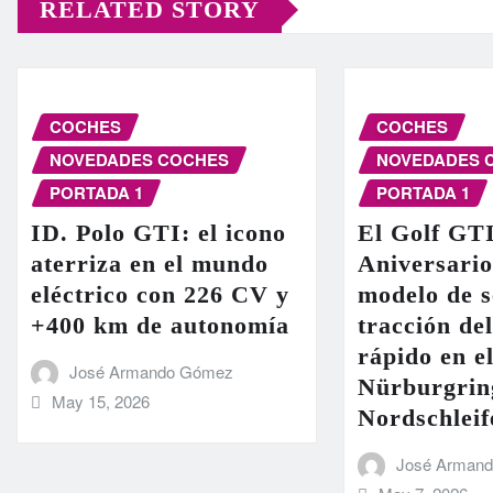
RELATED STORY
COCHES
COCHES
NOVEDADES COCHES
NOVEDADES 
PORTADA 1
PORTADA 1
ID. Polo GTI: el icono
El Golf GT
aterriza en el mundo
Aniversario
eléctrico con 226 CV y
modelo de s
+400 km de autonomía
tracción de
rápido en el
José Armando Gómez
Nürburgrin
May 15, 2026
Nordschleif
José Arman