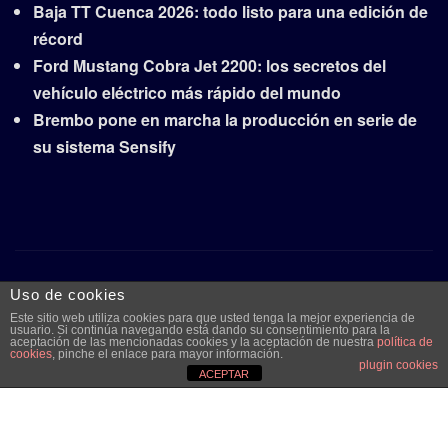
Baja TT Cuenca 2026: todo listo para una edición de
récord
Ford Mustang Cobra Jet 2200: los secretos del
vehículo eléctrico más rápido del mundo
Brembo pone en marcha la producción en serie de
su sistema Sensify
Copyright © 2026 | Funciona con
WordPress
|
Frankfurt
Uso de cookies
News
por ThemeArile
Este sitio web utiliza cookies para que usted tenga la mejor experiencia de
usuario. Si continúa navegando está dando su consentimiento para la
aceptación de las mencionadas cookies y la aceptación de nuestra
política de
cookies
, pinche el enlace para mayor información.
Quiénes
Aviso legal y
Publicidad
Contacto
plugin cookies
ACEPTAR
somos
protección de
datos