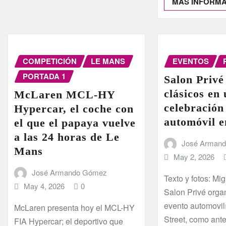
MÁS INFORM
COMPETICIÓN
LE MANS
EVENTOS
PORTADA 1
Salon Privé
clásicos en
McLaren MCL-HY
celebración
Hypercar, el coche con
automóvil 
el que el papaya vuelve
a las 24 horas de Le
José Arman
Mans
May 2, 2026
José Armando Gómez
Texto y fotos: Mi
May 4, 2026
0
Salon Privé orga
evento automovil
McLaren presenta hoy el MCL-HY
Street, como ant
FIA Hypercar; el deportivo que