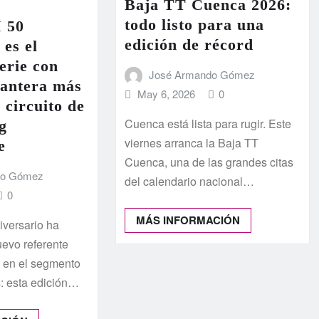
Baja TT Cuenca 2026:
todo listo para una
I 50
edición de récord
 es el
erie con
José Armando Gómez
lantera más
May 6, 2026
0
 circuito de
Cuenca está lista para rugir. Este
g
viernes arranca la Baja TT
e
Cuenca, una de las grandes citas
do Gómez
del calendario nacional…
0
MÁS INFORMACIÓN
iversario ha
uevo referente
 en el segmento
: esta edición…