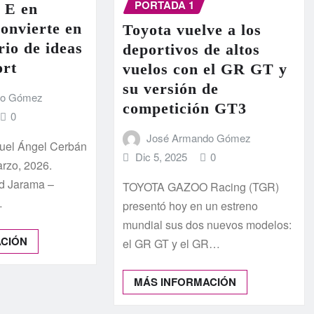
PORTADA 1
 E en
onvierte en
Toyota vuelve a los
rio de ideas
deportivos de altos
ort
vuelos con el GR GT y
su versión de
do Gómez
competición GT3
0
José Armando Gómez
iguel Ángel Cerbán
Dic 5, 2025
0
arzo, 2026.
id Jarama –
TOYOTA GAZOO Racing (TGR)
…
presentó hoy en un estreno
mundial sus dos nuevos modelos:
ACIÓN
el GR GT y el GR…
MÁS INFORMACIÓN