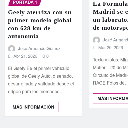
PORTADA 1
La Formula
Madrid se c
Geely aterriza con su
un laborato
primer modelo global
de motorsp
con 628 km de
autonomía
José Arman
Mar 20, 2026
José Armando Gómez
Abr 21, 2026
0
Texto y fotos: M
Mullor – 20 de M
El Geely E5 el primer vehículo
Circuito de Madr
global de Geely Auto, diseñado,
RACE Fotos de
desarrollado y validado desde el
origen para los mercados…
MÁS INFORM
MÁS INFORMACIÓN