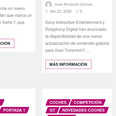
José Armando Gómez
nza un nuevo
Abr 22, 2026
0
dán que marca un
l Serie 7, que
Sony Interactive Entertainment y
Polyphony Digital han anunciado
la disponibilidad de una nueva
actualización de contenido gratuita
ACIÓN
para Gran Turismo®7,…
MÁS INFORMACIÓN
N
COCHES
COMPETICIÓN
PORTADA 1
GT
NOVEDADES COCHES