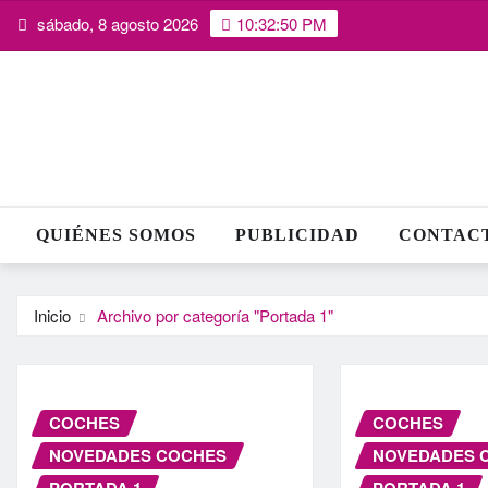
Saltar
sábado, 8 agosto 2026
10:32:51 PM
al
contenido
QUIÉNES SOMOS
PUBLICIDAD
CONTAC
Inicio
Archivo por categoría "Portada 1"
COCHES
COCHES
NOVEDADES COCHES
NOVEDADES 