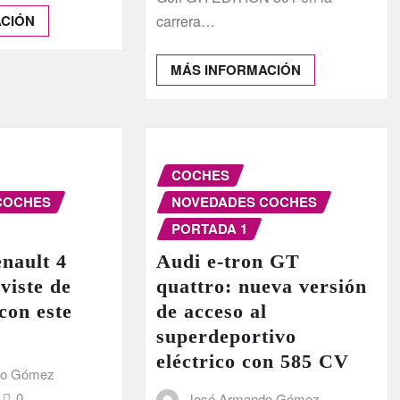
ACIÓN
carrera…
MÁS INFORMACIÓN
COCHES
COCHES
NOVEDADES COCHES
PORTADA 1
nault 4
Audi e-tron GT
 viste de
quattro: nueva versión
con este
de acceso al
4
superdeportivo
eléctrico con 585 CV
do Gómez
0
José Armando Gómez