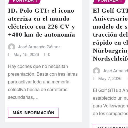
PORTADA 1
PORTADA 1
ID. Polo GTI: el icono
El Golf GT
aterriza en el mundo
Aniversario
eléctrico con 226 CV y
modelo de s
+400 km de autonomía
tracción de
rápido en el
José Armando Gómez
Nürburgrin
May 15, 2026
0
Nordschleif
Hay coches que no necesitan
José Arman
presentación. Basta con tres letras
May 7, 2026
para activar toda una memoria
colectiva hecha de carreteras
El Golf GTI 50 An
secundarias,…
establecido un n
para Volkswagen
MÁS INFORMACIÓN
de los compactos