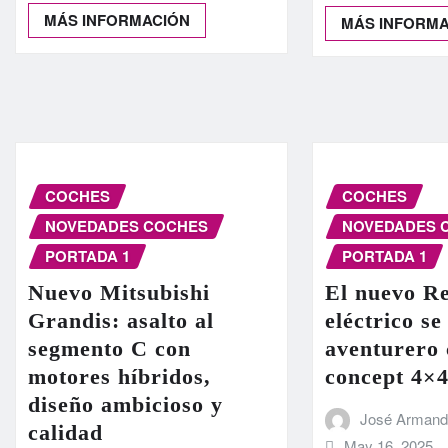
MÁS INFORMACIÓN
MÁS INFORM
COCHES
COCHES
NOVEDADES COCHES
NOVEDADES 
PORTADA 1
PORTADA 1
Nuevo Mitsubishi
El nuevo Re
Grandis: asalto al
eléctrico se
segmento C con
aventurero 
motores híbridos,
concept 4×
diseño ambicioso y
José Arman
calidad
May 16, 2025