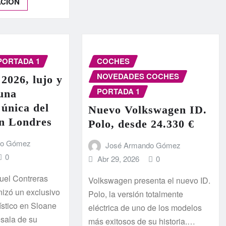
ACIÓN
PORTADA 1
COCHES
NOVEDADES COCHES
 2026, lujo y
PORTADA 1
 una
 única del
Nuevo Volkswagen ID.
en Londres
Polo, desde 24.330 €
do Gómez
José Armando Gómez
0
Abr 29, 2026
0
guel Contreras
Volkswagen presenta el nuevo ID.
nizó un exclusivo
Polo, la versión totalmente
ístico en Sloane
eléctrica de uno de los modelos
esala de su
más exitosos de su historia.…