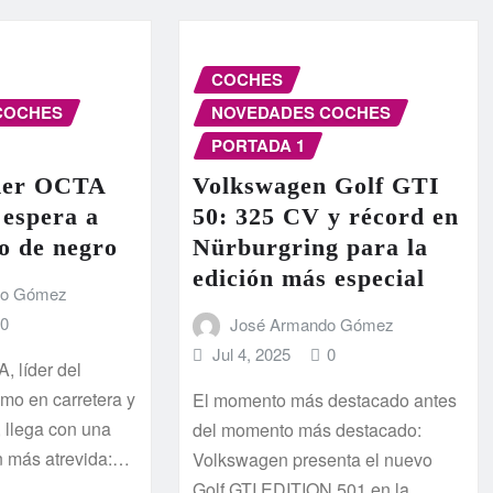
COCHES
COCHES
NOVEDADES COCHES
PORTADA 1
nder OCTA
Volkswagen Golf GTI
 espera a
50: 325 CV y récord en
do de negro
Nürburgring para la
edición más especial
do Gómez
0
José Armando Gómez
Jul 4, 2025
0
, líder del
emo en carretera y
El momento más destacado antes
, llega con una
del momento más destacado:
n más atrevida:…
Volkswagen presenta el nuevo
Golf GTI EDITION 501 en la