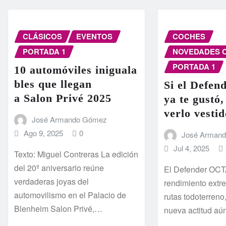
CLÁSICOS
EVENTOS
COCHES
PORTADA 1
NOVEDADES 
PORTADA 1
10 automóviles iniguala
bles que llegan
Si el Defe
a Salon Privé 2025
ya te gustó,
verlo vesti
José Armando Gómez
Ago 9, 2025
0
José Arman
Jul 4, 2025
Texto: Miguel Contreras La edición
del 20º aniversario reúne
El Defender OCTA
verdaderas joyas del
rendimiento extr
automovilismo en el Palacio de
rutas todoterreno
Blenheim Salon Privé,…
nueva actitud aú