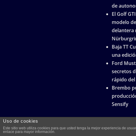
de autono
El Golf GTI
modelo de 
delantera 
Nürburgri
Baja TT Cu
una edició
Ford Musta
secretos d
rápido de
Brembo po
producción
Sensify
Uso de cookies
Este sitio web utiliza cookies para que usted tenga la mejor experiencia de us
enlace para mayor información.