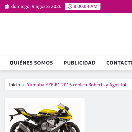
Saltar
domingo, 9 agosto 2026
8:00:05 AM
al
contenido
QUIÉNES SOMOS
PUBLICIDAD
CONTACT
Inicio
Yamaha YZF-R1 2015 réplica Roberts y Agostini