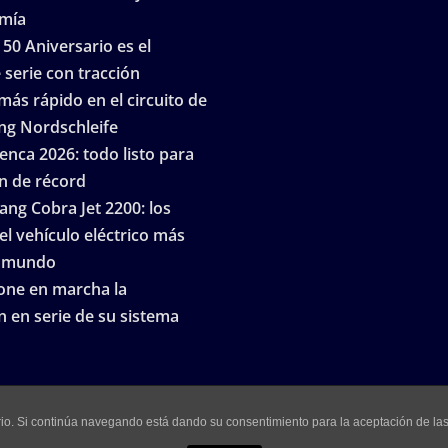
mía
 50 Aniversario es el
serie con tracción
más rápido en el circuito de
ng Nordschleife
enca 2026: todo listo para
n de récord
ng Cobra Jet 2200: los
el vehículo eléctrico más
l mundo
ne en marcha la
 en serie de su sistema
uario. Si continúa navegando está dando su consentimiento para la aceptación de l