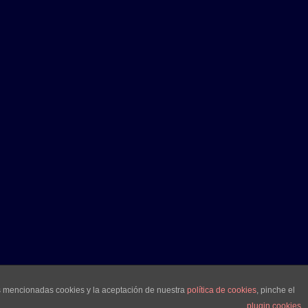
as mencionadas cookies y la aceptación de nuestra
política de cookies
, pinche el
plugin cookies