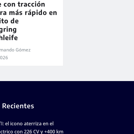
e con tracción
ra más rápido en
ito de
gring
leife
Armando Gómez
2026
 Recientes
I: el icono aterriza en el
ctrico con 226 CV y +400 km