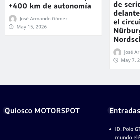
de seri
+400 km de autonomía
delante
José Armando Gómez
el circu
May 15, 2026
Nürbur
Nordsch
José 
May 7, 
Quiosco MOTORSPOT
Entradas
ID. Polo GT
mundo elé