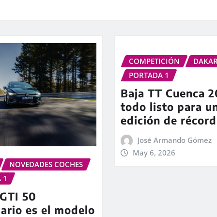
COMPETICIÓN
DAKA
PORTADA 1
Baja TT Cuenca 2
todo listo para u
edición de récord
José Armando Gómez
May 6, 2026
NOVEDADES COCHES
 1
 GTI 50
ario es el modelo