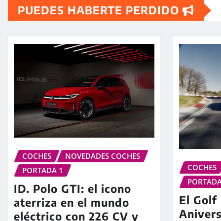
PUEDES HABERTE PERDIDO
COCHES
NOVEDADES COCHES
COCHES
PORTADA 1
PORTADA
ID. Polo GTI: el icono
El Golf
aterriza en el mundo
Anivers
eléctrico con 226 CV y