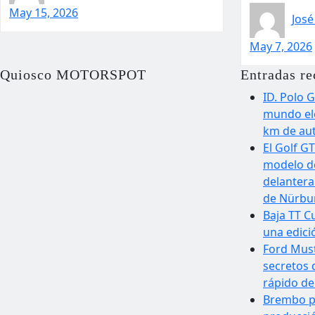
May 15, 2026
Jos
May 7, 2026
Quiosco MOTORSPOT
Entradas re
ID. Polo G
mundo elé
km de au
El Golf GT
modelo de
delantera
de Nürbur
Baja TT C
una edici
Ford Must
secretos 
rápido d
Brembo p