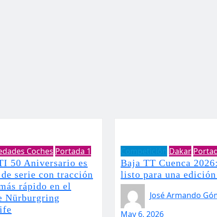
edades Coches
Portada 1
Competición
Dakar
Porta
TI 50 Aniversario es
Baja TT Cuenca 2026:
de serie con tracción
listo para una edición
más rápido en el
José Armando Gó
de Nürburgring
ife
May 6, 2026