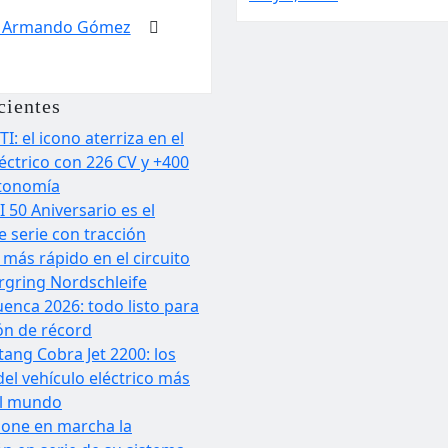
é Armando Gómez
cientes
TI: el icono aterriza en el
ctrico con 226 CV y +400
tonomía
I 50 Aniversario es el
 serie con tracción
 más rápido en el circuito
gring Nordschleife
uenca 2026: todo listo para
ón de récord
ang Cobra Jet 2200: los
del vehículo eléctrico más
el mundo
one en marcha la