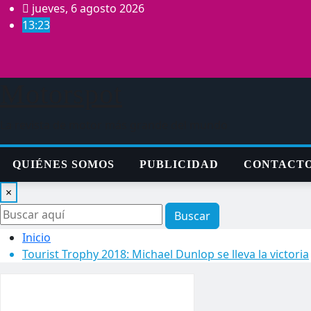
Saltar
jueves, 6 agosto 2026
al
13:23
contenido
Motorspot
La revista de motor más grande del mundo
QUIÉNES SOMOS
PUBLICIDAD
CONTACT
×
Buscar
Inicio
Tourist Trophy 2018: Michael Dunlop se lleva la victoria