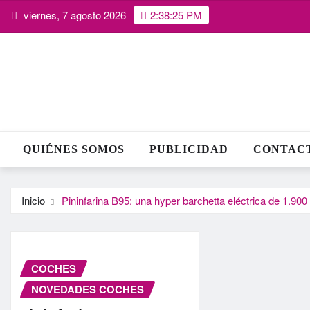
Saltar
viernes, 7 agosto 2026
2:38:26 PM
al
contenido
QUIÉNES SOMOS
PUBLICIDAD
CONTAC
Inicio
Pininfarina B95: una hyper barchetta eléctrica de 1.900
COCHES
NOVEDADES COCHES