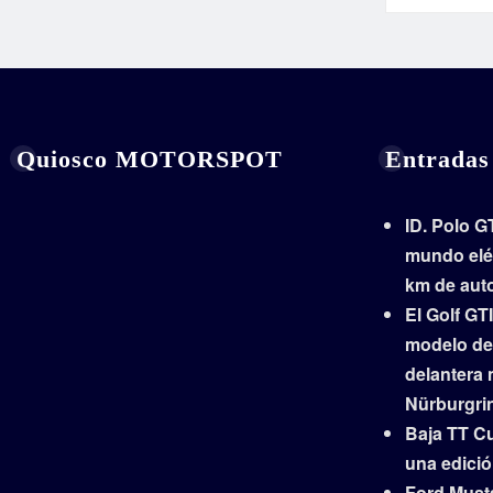
Quiosco MOTORSPOT
Entradas
ID. Polo GT
mundo elé
km de aut
El Golf GTI
modelo de 
delantera 
Nürburgri
Baja TT Cu
una edició
Ford Musta