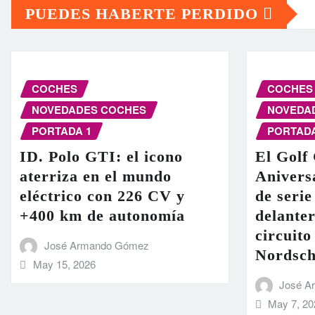
PUEDES HABERTE PERDIDO
COCHES
COCHES
NOVEDADES COCHES
NOVEDA
PORTADA 1
PORTADA
ID. Polo GTI: el icono
El Golf
aterriza en el mundo
Anivers
eléctrico con 226 CV y
de serie
+400 km de autonomía
delanter
circuit
José Armando Gómez
Nordsch
May 15, 2026
José A
May 7, 20