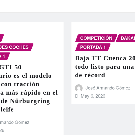
COMPETICIÓN
DAKA
DES COCHES
PORTADA 1
 1
Baja TT Cuenca 20
todo listo para una
 GTI 50
de récord
ario es el modelo
 con tracción
José Armando Gómez
a más rápido en el
May 6, 2026
o de Nürburgring
leife
rmando Gómez
26