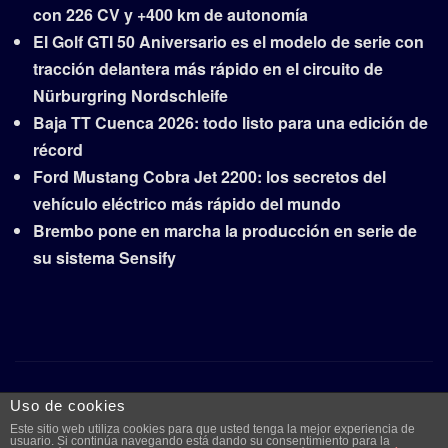
con 226 CV y +400 km de autonomía
El Golf GTI 50 Aniversario es el modelo de serie con
tracción delantera más rápido en el circuito de
Nürburgring Nordschleife
Baja TT Cuenca 2026: todo listo para una edición de
récord
Ford Mustang Cobra Jet 2200: los secretos del
vehículo eléctrico más rápido del mundo
Brembo pone en marcha la producción en serie de
su sistema Sensify
Copyright © 2026 | Funciona con
WordPress
|
Frankfurt
Uso de cookies
News
por ThemeArile
Este sitio web utiliza cookies para que usted tenga la mejor experiencia de
usuario. Si continúa navegando está dando su consentimiento para la