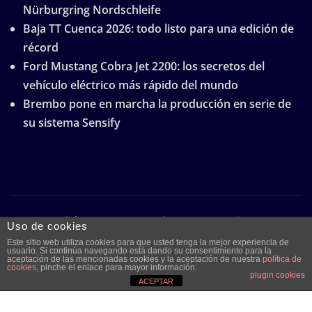
Nürburgring Nordschleife
Baja TT Cuenca 2026: todo listo para una edición de
récord
Ford Mustang Cobra Jet 2200: los secretos del
vehículo eléctrico más rápido del mundo
Brembo pone en marcha la producción en serie de
su sistema Sensify
Copyright © 2026 | Funciona con
WordPress
|
Uso de cookies
Frankfurt News
por ThemeArile
Este sitio web utiliza cookies para que usted tenga la mejor experiencia de
usuario. Si continúa navegando está dando su consentimiento para la
aceptación de las mencionadas cookies y la aceptación de nuestra
política de
cookies
, pinche el enlace para mayor información.
plugin cookies
Quiénes
Aviso legal y
Publicidad
Contacto
ACEPTAR
somos
protección de