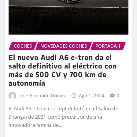
COCHES
NOVEDADES COCHES
PORTADA 1
El nuevo Audi A6 e-tron da el
salto definitivo al eléctrico con
más de 500 CV y 700 km de
autonomía
José Armando Gómez
Ago 1, 2024
0
El Audi A6 e-tron concept debutó en el Salón de
Shangái de 2021 como precursor de una
innovadora familia de…