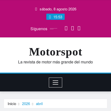
Saltar
sábado, 8 agosto 2026
al
contenido
15:53
Síguenos
Motorspot
La revista de motor más grande del mundo
Inicio
2026
abril