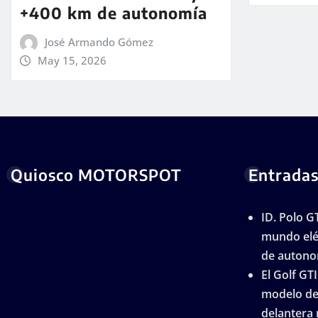
+400 km de autonomía
José Armando Gómez
May 15, 2026
Quiosco MOTORSPOT
Entradas
ID. Polo GT
mundo elé
de autono
El Golf GTI
modelo de 
delantera 