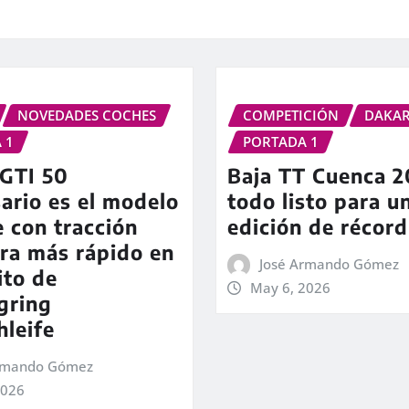
NOVEDADES COCHES
COMPETICIÓN
DAKA
 1
PORTADA 1
 GTI 50
Baja TT Cuenca 2
ario es el modelo
todo listo para u
e con tracción
edición de récord
ra más rápido en
José Armando Gómez
ito de
May 6, 2026
gring
leife
Armando Gómez
2026