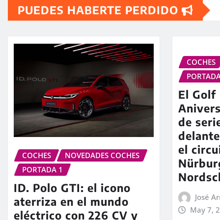
PUEDES HABERTE PERDIDO
COCHES
PORTADA
El Golf
Anivers
de seri
delante
el circu
COCHES
NOVEDADES COCHES
Nürbur
PORTADA 1
Nordsch
ID. Polo GTI: el icono
José 
aterriza en el mundo
May 7, 
eléctrico con 226 CV y