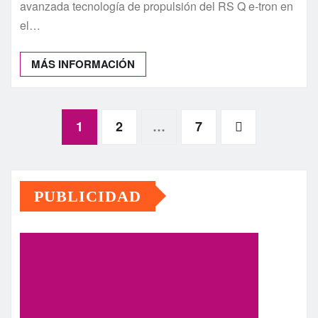
avanzada tecnología de propulsión del RS Q e-tron en
el…
MÁS INFORMACIÓN
Paginación
1
2
…
7
de
PUBLICIDAD
entradas