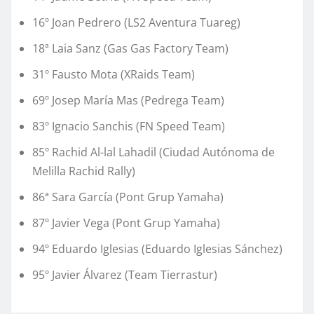
16º Joan Pedrero (LS2 Aventura Tuareg)
18ª Laia Sanz (Gas Gas Factory Team)
31º Fausto Mota (XRaids Team)
69º Josep María Mas (Pedrega Team)
83º Ignacio Sanchis (FN Speed Team)
85º Rachid Al-lal Lahadil (Ciudad Autónoma de
Melilla Rachid Rally)
86ª Sara García (Pont Grup Yamaha)
87º Javier Vega (Pont Grup Yamaha)
94º Eduardo Iglesias (Eduardo Iglesias Sánchez)
95º Javier Álvarez (Team Tierrastur)