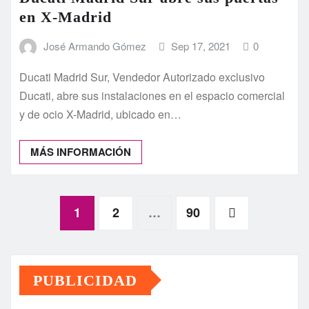
en X-Madrid
José Armando Gómez
Sep 17, 2021
0
Ducati Madrid Sur, Vendedor Autorizado exclusivo
Ducati, abre sus instalaciones en el espacio comercial
y de ocio X-Madrid, ubicado en…
MÁS INFORMACIÓN
Paginación
1
2
…
90
de
PUBLICIDAD
entradas