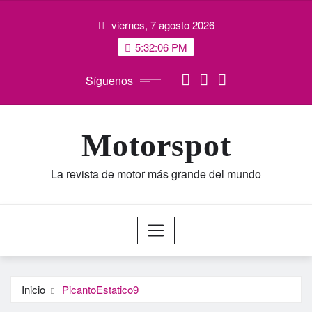
Saltar
viernes, 7 agosto 2026
al
contenido
5:32:07 PM
Síguenos
Motorspot
La revista de motor más grande del mundo
Inicio
PicantoEstatico9