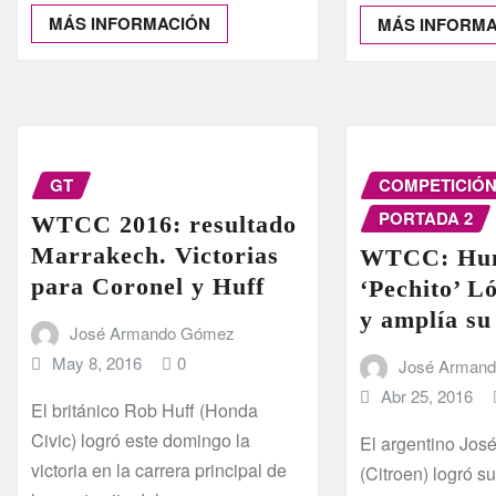
MÁS INFORMACIÓN
MÁS INFORM
GT
COMPETICIÓ
PORTADA 2
WTCC 2016: resultado
Marrakech. Victorias
WTCC: Hun
para Coronel y Huff
‘Pechito’ Ló
y amplía su
José Armando Gómez
May 8, 2016
0
José Arman
Abr 25, 2016
El británico Rob Huff (Honda
Civic) logró este domingo la
El argentino Jos
victoria en la carrera principal de
(Citroen) logró su