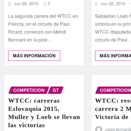
Jun 28, 2015
0
Jun 28, 2015
La segunda carrera del WTCC en
Sebastian Loeb 
Francia, en el circuito de Paul
victoria en la pri
Ricard, comenzó con Mehdi
WTCC disputada e
Bennani en la pole…
circuito de Paul
MÁS INFORMACIÓN
MÁS INFORM
COMPETICIÓN
GT
COMPETICIÓ
WTCC: carreras
WTCC: res
Eslovaquia 2015.
carrera 2 
Muller y Loeb se llevan
Victoria de
las victorias
José Arman