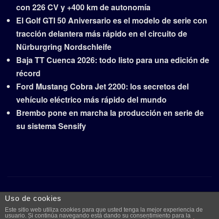
con 226 CV y +400 km de autonomía
El Golf GTI 50 Aniversario es el modelo de serie con
tracción delantera más rápido en el circuito de
Nürburgring Nordschleife
Baja TT Cuenca 2026: todo listo para una edición de
récord
Ford Mustang Cobra Jet 2200: los secretos del
vehículo eléctrico más rápido del mundo
Brembo pone en marcha la producción en serie de
su sistema Sensify
Copyright © 2026 | Funciona con
WordPress
|
Frankfurt
Uso de cookies
News
por ThemeArile
Este sitio web utiliza cookies para que usted tenga la mejor experiencia de
usuario. Si continúa navegando está dando su consentimiento para la