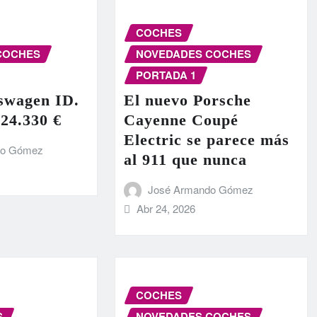
COCHES
COCHES
NOVEDADES COCHES
PORTADA 1
swagen ID.
El nuevo Porsche
 24.330 €
Cayenne Coupé
Electric se parece más
do Gómez
al 911 que nunca
José Armando Gómez
Abr 24, 2026
COCHES
S
NOVEDADES COCHES