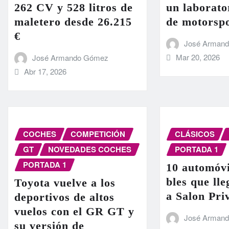
262 CV y 528 litros de
un laborato
maletero desde 26.215
de motorsp
€
José Arman
Mar 20, 2026
José Armando Gómez
Abr 17, 2026
COCHES
COMPETICIÓN
CLÁSICOS
GT
NOVEDADES COCHES
PORTADA 1
PORTADA 1
10 automóvi
bles que ll
Toyota vuelve a los
a Salon Pri
deportivos de altos
vuelos con el GR GT y
José Arman
su versión de