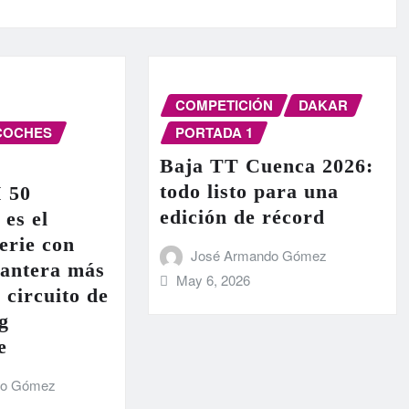
COMPETICIÓN
DAKAR
COCHES
PORTADA 1
Baja TT Cuenca 2026:
todo listo para una
I 50
edición de récord
 es el
erie con
José Armando Gómez
lantera más
May 6, 2026
 circuito de
g
e
do Gómez