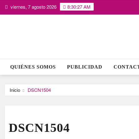
Saltar
viernes, 7 agosto 2026
8:30:27 AM
al
contenido
QUIÉNES SOMOS
PUBLICIDAD
CONTAC
Inicio
DSCN1504
DSCN1504