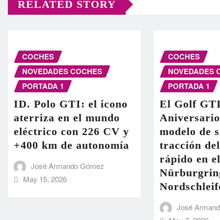
RELATED STORY
COCHES
COCHES
NOVEDADES COCHES
NOVEDADES 
PORTADA 1
PORTADA 1
ID. Polo GTI: el icono
El Golf GT
aterriza en el mundo
Aniversario
eléctrico con 226 CV y
modelo de s
+400 km de autonomía
tracción de
rápido en el
José Armando Gómez
Nürburgrin
May 15, 2026
Nordschleif
José Arman