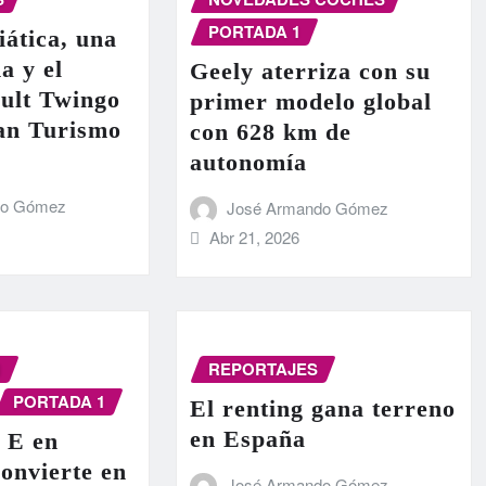
PORTADA 1
iática, una
a y el
Geely aterriza con su
ult Twingo
primer modelo global
ran Turismo
con 628 km de
autonomía
do Gómez
José Armando Gómez
Abr 21, 2026
N
REPORTAJES
PORTADA 1
El renting gana terreno
en España
 E en
onvierte en
José Armando Gómez