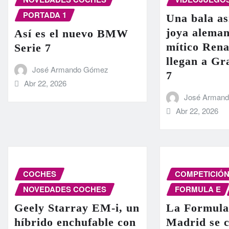
PORTADA 1
Una bala as
joya aleman
Así es el nuevo BMW
mítico Rena
Serie 7
llegan a G
José Armando Gómez
7
Abr 22, 2026
José Arman
Abr 22, 2026
COCHES
COMPETICIÓ
NOVEDADES COCHES
FORMULA E
Geely Starray EM-i, un
La Formula
híbrido enchufable con
Madrid se c