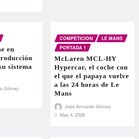
COMPETICIÓN
LE MANS
PORTADA 1
e en
producción
McLaren MCL-HY
 su sistema
Hypercar, el coche con
el que el papaya vuelve
a las 24 horas de Le
do Gómez
Mans
José Armando Gómez
May 4, 2026