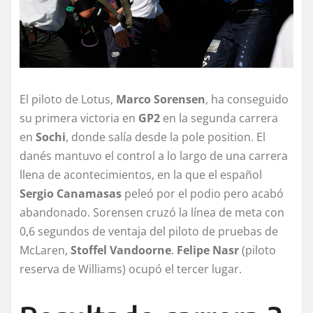
El piloto de Lotus,
Marco Sorensen
, ha conseguido
su primera victoria en
GP2
en la segunda carrera
en
Sochi
, donde salía desde la pole position. El
danés mantuvo el control a lo largo de una carrera
llena de acontecimientos, en la que el español
Sergio Canamasas
peleó por el podio pero acabó
abandonado. Sorensen cruzó la línea de meta con
0,6 segundos de ventaja del piloto de pruebas de
McLaren,
Stoffel Vandoorne
.
Felipe Nasr
(piloto
reserva de Williams) ocupó el tercer lugar.