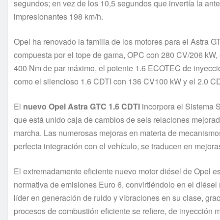
segundos; en vez de los 10,5 segundos que invertía la ant
impresionantes 198 km/h.
Opel ha renovado la familia de los motores para el Astra 
compuesta por el tope de gama, OPC con 280 CV/206 kW, e
400 Nm de par máximo, el potente 1.6 ECOTEC de inyecció
como el silencioso 1.6 CDTI con 136 CV100 kW y el 2.0 C
El
nuevo Opel Astra GTC 1.6 CDTI
incorpora el Sistema S
que está unido caja de cambios de seis relaciones mejora
marcha. Las numerosas mejoras en materia de mecanismos
perfecta integración con el vehículo, se traducen en mejora
El extremadamente eficiente nuevo motor diésel de Opel es 
normativa de emisiones Euro 6, convirtiéndolo en el diése
líder en generación de ruido y vibraciones en su clase, gr
procesos de combustión eficiente se refiere, de inyección m