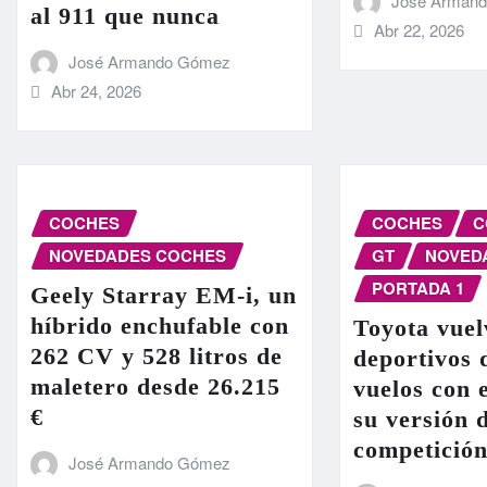
José Arman
al 911 que nunca
Abr 22, 2026
José Armando Gómez
Abr 24, 2026
COCHES
COCHES
C
NOVEDADES COCHES
GT
NOVED
PORTADA 1
Geely Starray EM-i, un
híbrido enchufable con
Toyota vuel
262 CV y 528 litros de
deportivos 
maletero desde 26.215
vuelos con
€
su versión 
competició
José Armando Gómez