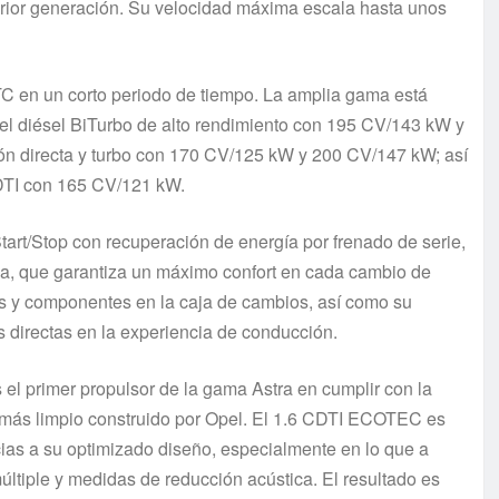
erior generación. Su velocidad máxima escala hasta unos
GTC en un corto periodo de tiempo. La amplia gama está
l diésel BiTurbo de alto rendimiento con 195 CV/143 kW y
n directa y turbo con 170 CV/125 kW y 200 CV/147 kW; así
DTI con 165 CV/121 kW.
tart/Stop con recuperación de energía por frenado de serie,
da, que garantiza un máximo confort en cada cambio de
 y componentes en la caja de cambios, así como su
s directas en la experiencia de conducción.
el primer propulsor de la gama Astra en cumplir con la
l más limpio construido por Opel. El 1.6 CDTI ECOTEC es
acias a su optimizado diseño, especialmente en lo que a
últiple y medidas de reducción acústica. El resultado es