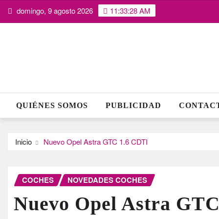
Saltar
domingo, 9 agosto 2026
11:33:29 AM
al
contenido
QUIÉNES SOMOS
PUBLICIDAD
CONTAC
Inicio
Nuevo Opel Astra GTC 1.6 CDTI
COCHES
NOVEDADES COCHES
Nuevo Opel Astra GTC