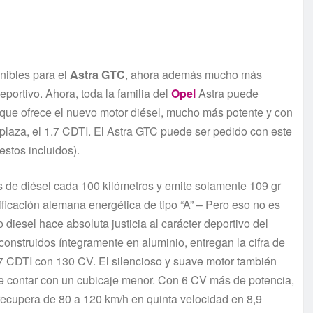
nibles para el
Astra
GTC
, ahora además mucho más
ortivo. Ahora, toda la familia del
Opel
Astra puede
que ofrece el nuevo motor diésel, mucho más potente y con
laza, el 1.7 CDTI. El Astra GTC puede ser pedido con este
stos incluidos).
s de diésel cada 100 kilómetros y emite solamente 109 gr
ificación alemana energética de tipo “A” – Pero eso no es
diesel hace absoluta justicia al carácter deportivo del
onstruidos íntegramente en aluminio, entregan la cifra de
CDTI con 130 CV. El silencioso y suave motor también
de contar con un cubicaje menor. Con 6 CV más de potencia,
recupera de 80 a 120 km/h en quinta velocidad en 8,9