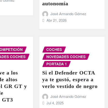
do Gómez
autonomía
José Armando Gómez
Abr 21, 2026
OMPETICIÓN
COCHES
ADES COCHES
NOVEDADES COCHES
PORTADA 1
ve a los
Si el Defender OCTA
de altos
ya te gustó, espera a
 el GR GT y
verlo vestido de negro
de
José Armando Gómez
n GT3
Jul 4, 2025