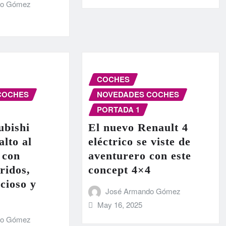
do Gómez
COCHES
COCHES
NOVEDADES COCHES
PORTADA 1
ubishi
El nuevo Renault 4
alto al
eléctrico se viste de
 con
aventurero con este
ridos,
concept 4×4
cioso y
José Armando Gómez
May 16, 2025
do Gómez