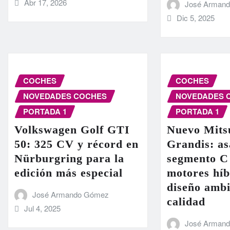
Abr 17, 2026
José Arman
Dic 5, 2025
COCHES
COCHES
NOVEDADES COCHES
NOVEDADES 
PORTADA 1
PORTADA 1
Volkswagen Golf GTI
Nuevo Mits
50: 325 CV y récord en
Grandis: as
Nürburgring para la
segmento C
edición más especial
motores híb
diseño ambi
José Armando Gómez
calidad
Jul 4, 2025
José Arman