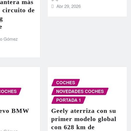
lantera más
Abr 29, 2026
 circuito de
g
e
do Gómez
COCHES
COCHES
NOVEDADES COCHES
PORTADA 1
nuevo BMW
Geely aterriza con su
primer modelo global
con 628 km de