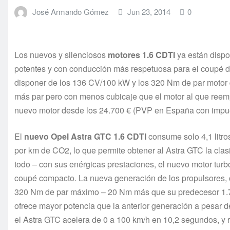
José Armando Gómez
Jun 23, 2014
0
Los nuevos y silenciosos
motores 1.6 CDTI
ya están dispo
potentes y con conducción más respetuosa para el coupé dep
disponer de los 136 CV/100 kW y los 320 Nm de par motor 
más par pero con menos cubicaje que el motor al que reemp
nuevo motor desde los 24.700 € (PVP en España con impue
El
nuevo Opel Astra GTC 1.6 CDTI
consume solo 4,1 litro
por km de CO2, lo que permite obtener al Astra GTC la clas
todo – con sus enérgicas prestaciones, el nuevo motor turbo 
coupé compacto. La nueva generación de los propulsores, c
320 Nm de par máximo – 20 Nm más que su predecesor 1.7 
ofrece mayor potencia que la anterior generación a pesar 
el Astra GTC acelera de 0 a 100 km/h en 10,2 segundos, y 