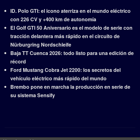
ID. Polo GTI: el icono aterriza en el mundo eléctrico
con 226 CV y +400 km de autonomía
El Golf GTI 50 Aniversario es el modelo de serie con
tracción delantera más rápido en el circuito de
Nürburgring Nordschleife
Baja TT Cuenca 2026: todo listo para una edición de
récord
Ford Mustang Cobra Jet 2200: los secretos del
vehículo eléctrico más rápido del mundo
Brembo pone en marcha la producción en serie de
su sistema Sensify
Copyright © 2026 | Funciona con
WordPress
|
Frankfurt