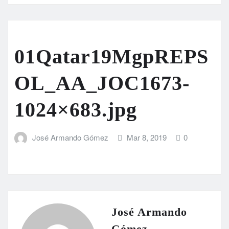
01Qatar19MgpREPS
OL_AA_JOC1673-
1024×683.jpg
José Armando Gómez
Mar 8, 2019
0
José Armando
Gómez