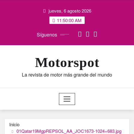
Saltar
jueves, 6 agosto 2026
al
contenido
11:50:01 AM
Síguenos
Motorspot
La revista de motor más grande del mundo
Inicio
01Qatar19MgpREPSOL_AA_JOC1673-1024×683.jpg