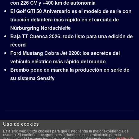
con 226 CV y +400 km de autonomía
El Golf GTI 50 Aniversario es el modelo de serie con
tracción delantera más rápido en el circuito de
Nürburgring Nordschleife
Baja TT Cuenca 2026: todo listo para una edición de
récord
Ford Mustang Cobra Jet 2200: los secretos del
vehículo eléctrico más rápido del mundo
Brembo pone en marcha la producción en serie de
su sistema Sensify
Copyright © 2026 | Funciona con
WordPress
|
Frankfurt
Uso de cookies
News
por ThemeArile
Este sitio web utiliza cookies para que usted tenga la mejor experiencia de
usuario. Si continúa navegando está dando su consentimiento para la
aceptación de las mencionadas cookies y la aceptación de nuestra
política de