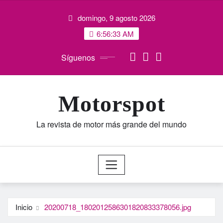
Saltar
domingo, 9 agosto 2026
al
contenido
6:56:34 AM
Síguenos
Motorspot
La revista de motor más grande del mundo
Inicio
20200718_1802012586301820833378056.jpg