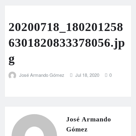
20200718_180201258
6301820833378056.jp
g
José Armando Gómez
Jul 18, 2020
0
José Armando
Gómez