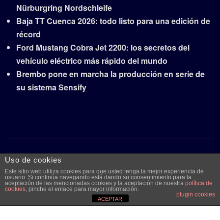
Nürburgring Nordschleife
Baja TT Cuenca 2026: todo listo para una edición de
récord
Ford Mustang Cobra Jet 2200: los secretos del
vehículo eléctrico más rápido del mundo
Brembo pone en marcha la producción en serie de
su sistema Sensify
Copyright © 2026 | Funciona con
WordPress
|
Frankfurt
Uso de cookies
News
por ThemeArile
Este sitio web utiliza cookies para que usted tenga la mejor experiencia de
usuario. Si continúa navegando está dando su consentimiento para la
aceptación de las mencionadas cookies y la aceptación de nuestra
política de
cookies
, pinche el enlace para mayor información.
plugin cookies
Quiénes
Aviso legal y
Publicidad
Contacto
ACEPTAR
somos
protección de