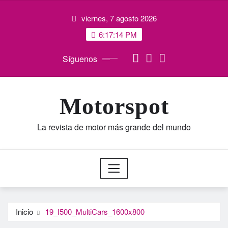
Saltar
viernes, 7 agosto 2026
al
contenido
6:17:14 PM
Síguenos
Motorspot
La revista de motor más grande del mundo
Inicio
19_I500_MultiCars_1600x800