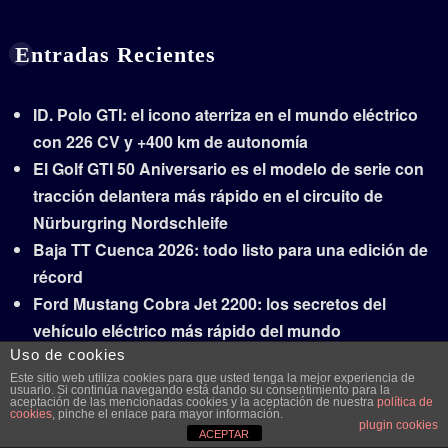
Entradas Recientes
ID. Polo GTI: el icono aterriza en el mundo eléctrico
con 226 CV y +400 km de autonomía
El Golf GTI 50 Aniversario es el modelo de serie con
tracción delantera más rápido en el circuito de
Nürburgring Nordschleife
Baja TT Cuenca 2026: todo listo para una edición de
récord
Ford Mustang Cobra Jet 2200: los secretos del
vehículo eléctrico más rápido del mundo
Uso de cookies
Brembo pone en marcha la producción en serie de
Este sitio web utiliza cookies para que usted tenga la mejor experiencia de
su sistema Sensify
usuario. Si continúa navegando está dando su consentimiento para la
aceptación de las mencionadas cookies y la aceptación de nuestra
política de
cookies
, pinche el enlace para mayor información.
plugin cookies
ACEPTAR