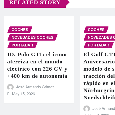
RELATED STORY
COCHES
COCHES
NOVEDADES COCHES
NOVEDADES 
PORTADA 1
PORTADA 1
ID. Polo GTI: el icono
El Golf GT
aterriza en el mundo
Aniversario
eléctrico con 226 CV y
modelo de s
+400 km de autonomía
tracción de
rápido en el
José Armando Gómez
Nürburgrin
May 15, 2026
Nordschleif
José Arman