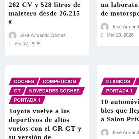
262 CV y 528 litros de
un laborato
maletero desde 26.215
de motorsp
€
José Arman
Mar 20, 2026
José Armando Gómez
Abr 17, 2026
COCHES
COMPETICIÓN
CLÁSICOS
GT
NOVEDADES COCHES
PORTADA 1
PORTADA 1
10 automóvi
bles que ll
Toyota vuelve a los
a Salon Pri
deportivos de altos
vuelos con el GR GT y
José Arman
su versión de