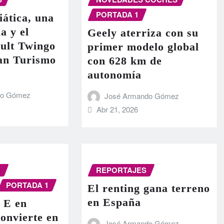
PORTADA 1
iática, una
a y el
Geely aterriza con su
ult Twingo
primer modelo global
ran Turismo
con 628 km de
autonomía
do Gómez
José Armando Gómez
Abr 21, 2026
N
REPORTAJES
PORTADA 1
El renting gana terreno
en España
 E en
onvierte en
José Armando Gómez