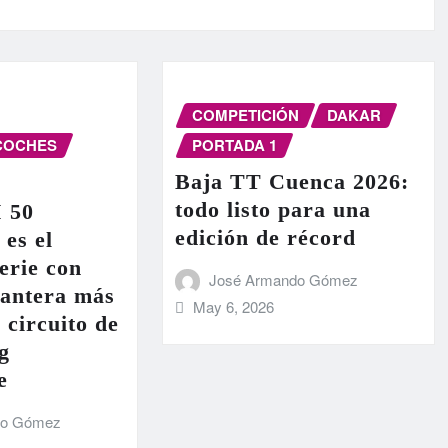
COMPETICIÓN
DAKAR
COCHES
PORTADA 1
Baja TT Cuenca 2026:
todo listo para una
I 50
edición de récord
 es el
erie con
José Armando Gómez
lantera más
May 6, 2026
 circuito de
g
e
do Gómez