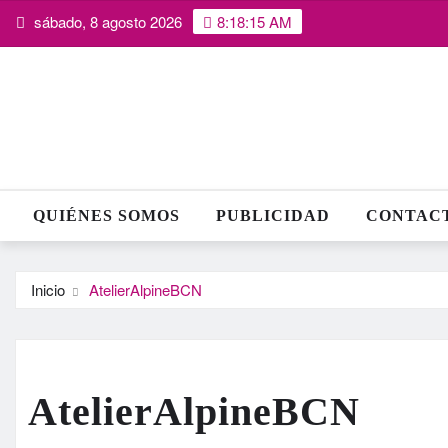
Saltar
sábado, 8 agosto 2026
8:18:16 AM
al
contenido
QUIÉNES SOMOS
PUBLICIDAD
CONTAC
Inicio
AtelierAlpineBCN
AtelierAlpineBCN