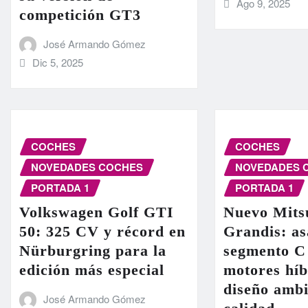
Ago 9, 2025
competición GT3
José Armando Gómez
Dic 5, 2025
COCHES
COCHES
NOVEDADES COCHES
NOVEDADES 
PORTADA 1
PORTADA 1
Volkswagen Golf GTI
Nuevo Mits
50: 325 CV y récord en
Grandis: as
Nürburgring para la
segmento C
edición más especial
motores híb
diseño ambi
José Armando Gómez