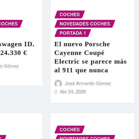
COCHES
COCHES
NOVEDADES COCHES
PORTADA 1
swagen ID.
El nuevo Porsche
 24.330 €
Cayenne Coupé
Electric se parece más
do Gómez
al 911 que nunca
José Armando Gómez
Abr 24, 2026
COCHES
S
NOVEDADES COCHES