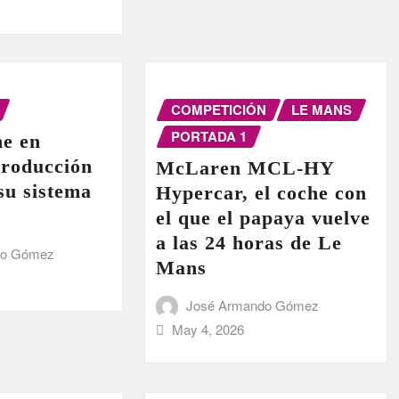
COMPETICIÓN
LE MANS
PORTADA 1
e en
producción
McLaren MCL-HY
 su sistema
Hypercar, el coche con
el que el papaya vuelve
a las 24 horas de Le
do Gómez
Mans
José Armando Gómez
May 4, 2026