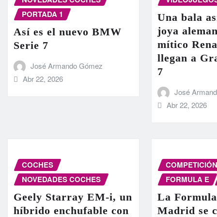
PORTADA 1
Una bala as
joya aleman
Así es el nuevo BMW
mítico Rena
Serie 7
llegan a G
José Armando Gómez
7
Abr 22, 2026
José Arman
Abr 22, 2026
COCHES
COMPETICIÓ
NOVEDADES COCHES
FORMULA E
Geely Starray EM-i, un
La Formula
híbrido enchufable con
Madrid se c