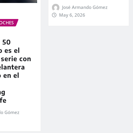
José Armando Gómez
May 6, 2026
OCHES
I 50
o es el
serie con
elantera
 en el
ng
fe
do Gómez