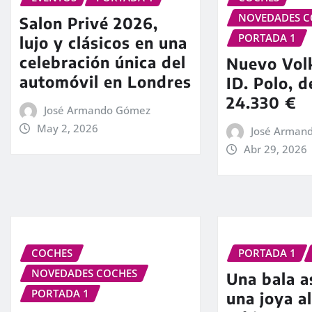
NOVEDADES C
Salon Privé 2026,
PORTADA 1
lujo y clásicos en una
celebración única del
Nuevo Vo
automóvil en Londres
ID. Polo, 
24.330 €
José Armando Gómez
May 2, 2026
José Arman
Abr 29, 2026
COCHES
PORTADA 1
NOVEDADES COCHES
Una bala as
PORTADA 1
una joya a