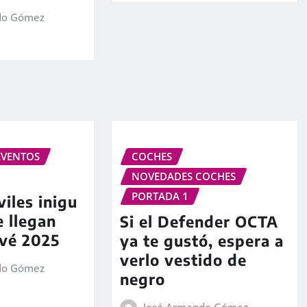
do Gómez
EVENTOS
COCHES
NOVEDADES COCHES
PORTADA 1
iles inigu
e llegan
Si el Defender OCTA
ivé 2025
ya te gustó, espera a
verlo vestido de
do Gómez
negro