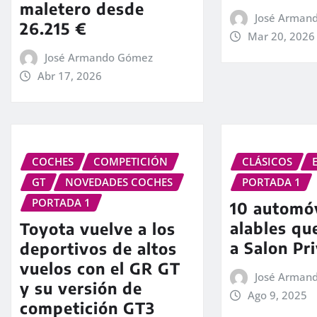
maletero desde
José Arman
26.215 €
Mar 20, 2026
José Armando Gómez
Abr 17, 2026
COCHES
COMPETICIÓN
CLÁSICOS
GT
NOVEDADES COCHES
PORTADA 1
PORTADA 1
10 automóv
alables qu
Toyota vuelve a los
a Salon Pr
deportivos de altos
vuelos con el GR GT
José Arman
y su versión de
Ago 9, 2025
competición GT3