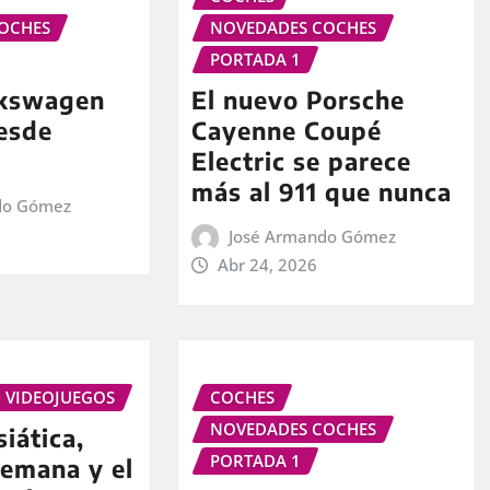
OCHES
NOVEDADES COCHES
PORTADA 1
lkswagen
El nuevo Porsche
desde
Cayenne Coupé
Electric se parece
más al 911 que nunca
do Gómez
José Armando Gómez
Abr 24, 2026
VIDEOJUEGOS
COCHES
NOVEDADES COCHES
iática,
PORTADA 1
lemana y el