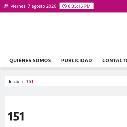
Saltar
viernes, 7 agosto 2026
8:35:17 PM
al
contenido
QUIÉNES SOMOS
PUBLICIDAD
CONTACT
Inicio
151
151