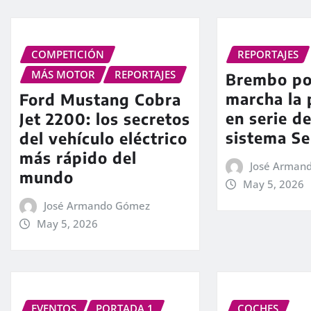
COMPETICIÓN
REPORTAJES
MÁS MOTOR
REPORTAJES
Brembo po
marcha la 
Ford Mustang Cobra
en serie d
Jet 2200: los secretos
sistema Se
del vehículo eléctrico
más rápido del
José Arman
mundo
May 5, 2026
José Armando Gómez
May 5, 2026
EVENTOS
PORTADA 1
COCHES