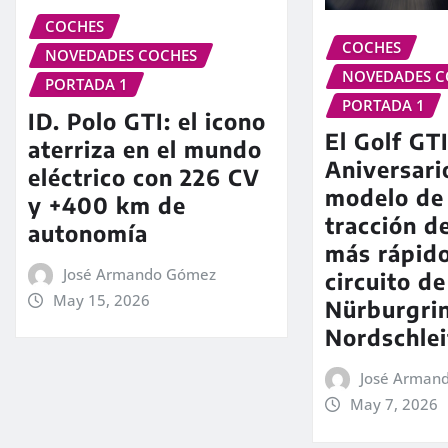
COCHES
COCHES
NOVEDADES COCHES
NOVEDADES C
PORTADA 1
PORTADA 1
ID. Polo GTI: el icono
El Golf GT
aterriza en el mundo
Aniversari
eléctrico con 226 CV
modelo de 
y +400 km de
tracción d
autonomía
más rápido
José Armando Gómez
circuito de
May 15, 2026
Nürburgri
Nordschlei
José Arman
May 7, 2026