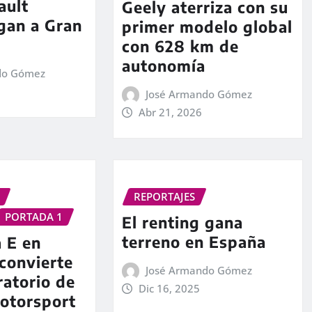
ault
Geely aterriza con su
gan a Gran
primer modelo global
con 628 km de
autonomía
do Gómez
José Armando Gómez
Abr 21, 2026
REPORTAJES
PORTADA 1
El renting gana
terreno en España
 E en
convierte
José Armando Gómez
ratorio de
Dic 16, 2025
otorsport