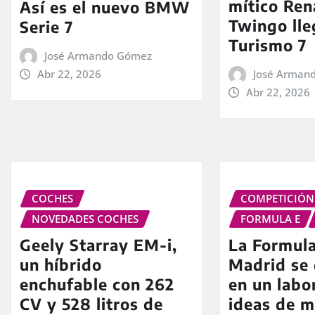
mítico Ren
Así es el nuevo BMW
Twingo lle
Serie 7
Turismo 7
José Armando Gómez
Abr 22, 2026
José Arman
Abr 22, 2026
COCHES
COMPETICIÓN
NOVEDADES COCHES
FORMULA E
Geely Starray EM-i,
La Formula
un híbrido
Madrid se 
enchufable con 262
en un labo
CV y 528 litros de
ideas de m