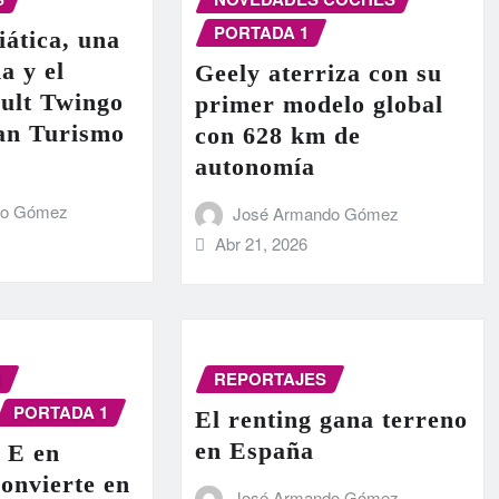
PORTADA 1
iática, una
a y el
Geely aterriza con su
ult Twingo
primer modelo global
ran Turismo
con 628 km de
autonomía
do Gómez
José Armando Gómez
Abr 21, 2026
N
REPORTAJES
PORTADA 1
El renting gana terreno
en España
 E en
onvierte en
José Armando Gómez