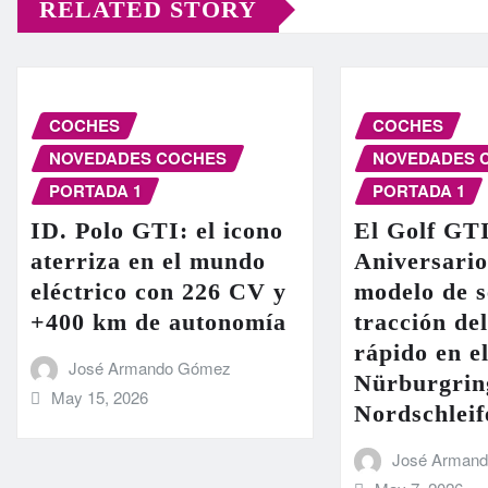
RELATED STORY
COCHES
COCHES
NOVEDADES COCHES
NOVEDADES 
PORTADA 1
PORTADA 1
ID. Polo GTI: el icono
El Golf GT
aterriza en el mundo
Aniversario
eléctrico con 226 CV y
modelo de s
+400 km de autonomía
tracción de
rápido en el
José Armando Gómez
Nürburgrin
May 15, 2026
Nordschleif
José Arman