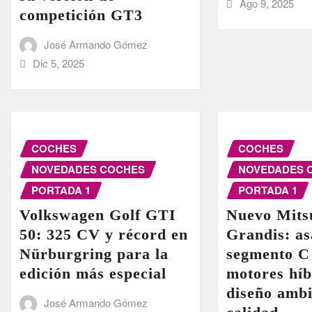
Ago 9, 2025
competición GT3
José Armando Gómez
Dic 5, 2025
COCHES
COCHES
NOVEDADES COCHES
NOVEDADES 
PORTADA 1
PORTADA 1
Volkswagen Golf GTI
Nuevo Mits
50: 325 CV y récord en
Grandis: as
Nürburgring para la
segmento C
edición más especial
motores híb
diseño ambi
José Armando Gómez