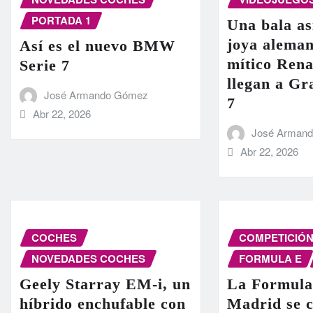
PORTADA 1
Una bala as
joya aleman
Así es el nuevo BMW
mítico Rena
Serie 7
llegan a G
José Armando Gómez
7
Abr 22, 2026
José Arman
Abr 22, 2026
COCHES
COMPETICIÓ
NOVEDADES COCHES
FORMULA E
Geely Starray EM-i, un
La Formula
híbrido enchufable con
Madrid se c