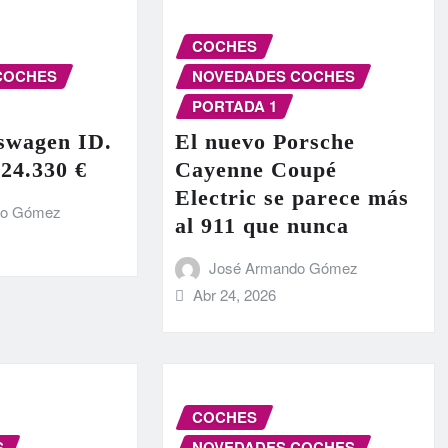
COCHES
COCHES
NOVEDADES COCHES
PORTADA 1
swagen ID.
El nuevo Porsche
 24.330 €
Cayenne Coupé
Electric se parece más
do Gómez
al 911 que nunca
José Armando Gómez
Abr 24, 2026
COCHES
S
NOVEDADES COCHES