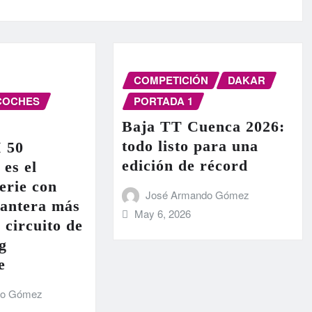
COMPETICIÓN
DAKAR
COCHES
PORTADA 1
Baja TT Cuenca 2026:
todo listo para una
I 50
edición de récord
 es el
erie con
José Armando Gómez
lantera más
May 6, 2026
 circuito de
g
e
do Gómez