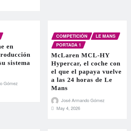
COMPETICIÓN
LE MANS
PORTADA 1
e en
producción
McLaren MCL-HY
 su sistema
Hypercar, el coche con
el que el papaya vuelve
a las 24 horas de Le
do Gómez
Mans
José Armando Gómez
May 4, 2026