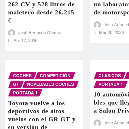
262 CV y 528 litros de
un laborato
maletero desde 26.215
de motorsp
€
José Arman
Mar 20, 2026
José Armando Gómez
Abr 17, 2026
COCHES
COMPETICIÓN
CLÁSICOS
GT
NOVEDADES COCHES
PORTADA 1
PORTADA 1
10 automóvi
bles que ll
Toyota vuelve a los
a Salon Pri
deportivos de altos
vuelos con el GR GT y
José Arman
su versión de