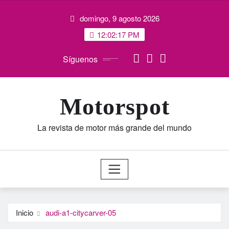
Saltar
domingo, 9 agosto 2026
al
contenido
12:02:18 PM
Síguenos
Motorspot
La revista de motor más grande del mundo
Inicio
audi-a1-citycarver-05