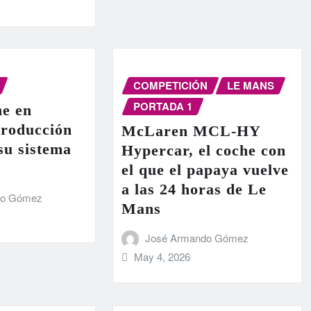
COMPETICIÓN
LE MANS
PORTADA 1
e en
producción
McLaren MCL-HY
 su sistema
Hypercar, el coche con
el que el papaya vuelve
a las 24 horas de Le
do Gómez
Mans
José Armando Gómez
May 4, 2026