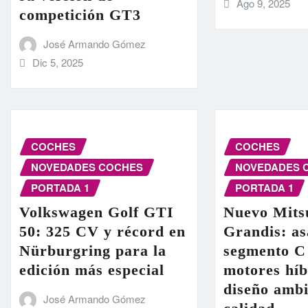
Ago 9, 2025
competición GT3
José Armando Gómez
Dic 5, 2025
COCHES
COCHES
NOVEDADES COCHES
NOVEDADES 
PORTADA 1
PORTADA 1
Volkswagen Golf GTI
Nuevo Mits
50: 325 CV y récord en
Grandis: as
Nürburgring para la
segmento C
edición más especial
motores híb
diseño ambi
José Armando Gómez