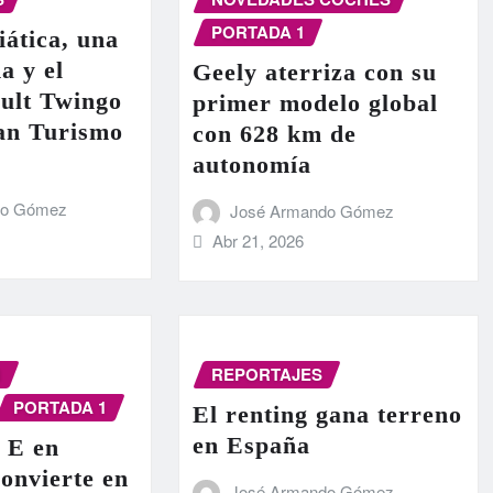
PORTADA 1
iática, una
a y el
Geely aterriza con su
ult Twingo
primer modelo global
ran Turismo
con 628 km de
autonomía
do Gómez
José Armando Gómez
Abr 21, 2026
N
REPORTAJES
PORTADA 1
El renting gana terreno
en España
 E en
onvierte en
José Armando Gómez