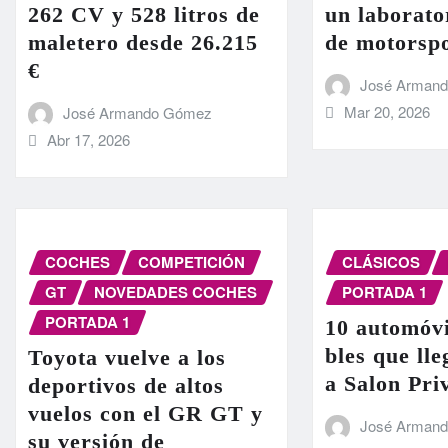
262 CV y 528 litros de
un laborato
maletero desde 26.215
de motorsp
€
José Arman
Mar 20, 2026
José Armando Gómez
Abr 17, 2026
COCHES
COMPETICIÓN
CLÁSICOS
GT
NOVEDADES COCHES
PORTADA 1
PORTADA 1
10 automóvi
bles que ll
Toyota vuelve a los
a Salon Pri
deportivos de altos
vuelos con el GR GT y
José Arman
su versión de