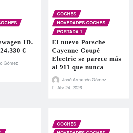
COCHES
COCHES
NOVEDADES COCHES
PORTADA 1
swagen ID.
El nuevo Porsche
 24.330 €
Cayenne Coupé
Electric se parece más
do Gómez
al 911 que nunca
José Armando Gómez
Abr 24, 2026
COCHES
S
NOVEDADES COCHES