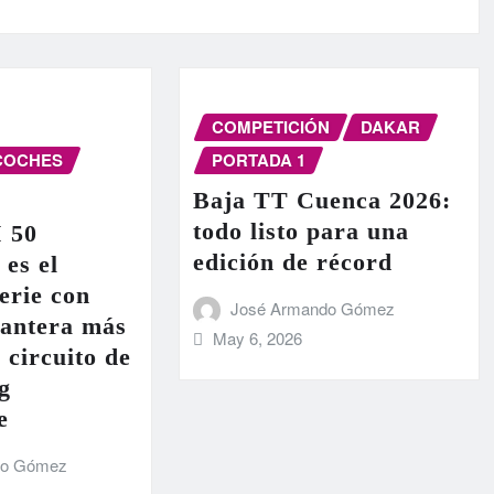
COMPETICIÓN
DAKAR
COCHES
PORTADA 1
Baja TT Cuenca 2026:
todo listo para una
I 50
edición de récord
 es el
erie con
José Armando Gómez
lantera más
May 6, 2026
 circuito de
g
e
do Gómez