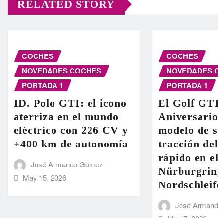
RELATED STORY
COCHES
COCHES
NOVEDADES COCHES
NOVEDADES 
PORTADA 1
PORTADA 1
ID. Polo GTI: el icono
El Golf GT
aterriza en el mundo
Aniversario
eléctrico con 226 CV y
modelo de s
+400 km de autonomía
tracción de
rápido en el
José Armando Gómez
Nürburgrin
May 15, 2026
Nordschleif
José Arman