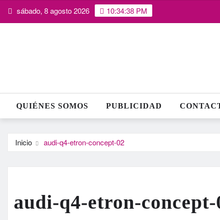
Saltar
sábado, 8 agosto 2026
10:34:39 PM
al
contenido
QUIÉNES SOMOS
PUBLICIDAD
CONTAC
Inicio
audi-q4-etron-concept-02
audi-q4-etron-concept-