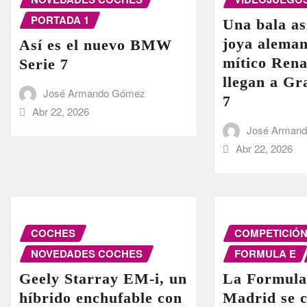
PORTADA 1
Una bala as
joya aleman
Así es el nuevo BMW
mítico Rena
Serie 7
llegan a G
José Armando Gómez
7
Abr 22, 2026
José Arman
Abr 22, 2026
COCHES
COMPETICIÓ
NOVEDADES COCHES
FORMULA E
Geely Starray EM-i, un
La Formula
híbrido enchufable con
Madrid se c