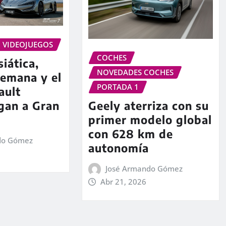
VIDEOJUEGOS
COCHES
iática,
NOVEDADES COCHES
lemana y el
PORTADA 1
ault
Geely aterriza con su
gan a Gran
primer modelo global
con 628 km de
do Gómez
autonomía
José Armando Gómez
Abr 21, 2026