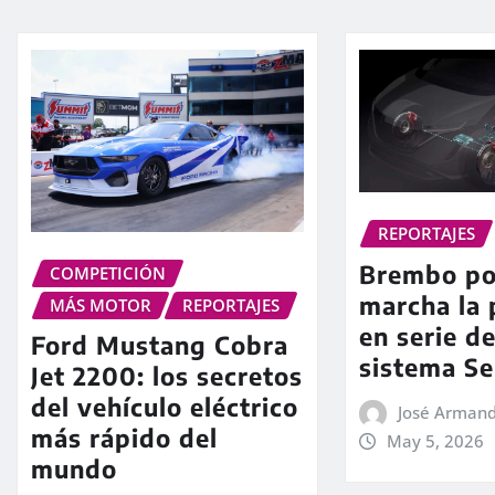
REPORTAJES
Brembo po
COMPETICIÓN
marcha la 
MÁS MOTOR
REPORTAJES
en serie d
Ford Mustang Cobra
sistema Se
Jet 2200: los secretos
del vehículo eléctrico
José Arman
más rápido del
May 5, 2026
mundo