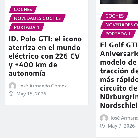
COCHES
COCHES
NOVEDADES COCHES
NOVEDADES C
PORTADA 1
PORTADA 1
ID. Polo GTI: el icono
El Golf GT
aterriza en el mundo
Aniversari
eléctrico con 226 CV
modelo de 
y +400 km de
tracción d
autonomía
más rápido
José Armando Gómez
circuito de
May 15, 2026
Nürburgri
Nordschlei
José Arman
May 7, 2026