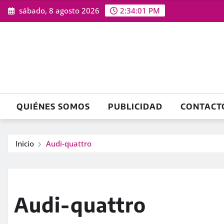
Saltar
sábado, 8 agosto 2026
2:34:02 PM
al
contenido
QUIÉNES SOMOS
PUBLICIDAD
CONTACT
Inicio
Audi-quattro
Audi-quattro