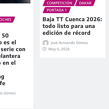
COMPETICIÓN
DAKAR
PORTADA 1
Baja TT Cuenca 2026:
OCHES
todo listo para una
edición de récord
I 50
o es el
José Armando Gómez
serie con
May 6, 2026
elantera
 en el
ng
fe
do Gómez