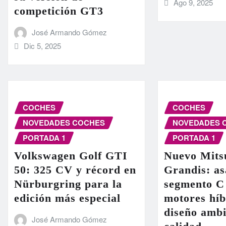
Ago 9, 2025
competición GT3
José Armando Gómez
Dic 5, 2025
COCHES
COCHES
NOVEDADES COCHES
NOVEDADES 
PORTADA 1
PORTADA 1
Volkswagen Golf GTI
Nuevo Mits
50: 325 CV y récord en
Grandis: as
Nürburgring para la
segmento C
edición más especial
motores híb
diseño ambi
José Armando Gómez