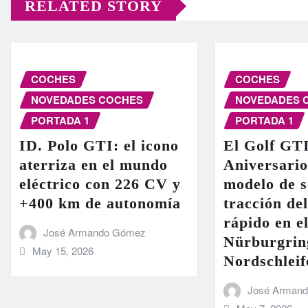
RELATED STORY
COCHES
COCHES
NOVEDADES COCHES
NOVEDADES 
PORTADA 1
PORTADA 1
ID. Polo GTI: el icono
El Golf GT
aterriza en el mundo
Aniversario
eléctrico con 226 CV y
modelo de s
+400 km de autonomía
tracción de
rápido en el
José Armando Gómez
Nürburgrin
May 15, 2026
Nordschleif
José Arman