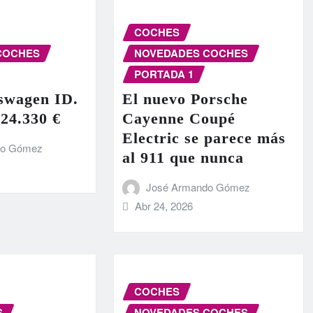
COCHES
COCHES
NOVEDADES COCHES
PORTADA 1
swagen ID.
El nuevo Porsche
 24.330 €
Cayenne Coupé
Electric se parece más
do Gómez
al 911 que nunca
José Armando Gómez
Abr 24, 2026
COCHES
S
NOVEDADES COCHES