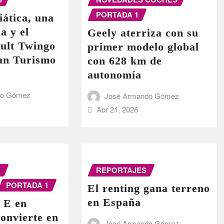
PORTADA 1
iática, una
a y el
Geely aterriza con su
ult Twingo
primer modelo global
ran Turismo
con 628 km de
autonomía
do Gómez
José Armando Gómez
Abr 21, 2026
N
REPORTAJES
PORTADA 1
El renting gana terreno
en España
 E en
onvierte en
José Armando Gómez