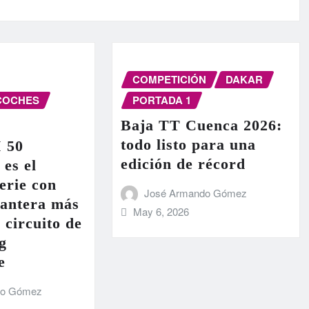
COMPETICIÓN
DAKAR
COCHES
PORTADA 1
Baja TT Cuenca 2026:
todo listo para una
I 50
edición de récord
 es el
erie con
José Armando Gómez
lantera más
May 6, 2026
 circuito de
g
e
do Gómez