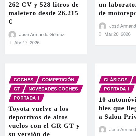
262 CV y 528 litros de
un laborato
maletero desde 26.215
de motorsp
€
José Arman
Mar 20, 2026
José Armando Gómez
Abr 17, 2026
COCHES
COMPETICIÓN
CLÁSICOS
GT
NOVEDADES COCHES
PORTADA 1
PORTADA 1
10 automóvi
bles que ll
Toyota vuelve a los
a Salon Pri
deportivos de altos
vuelos con el GR GT y
José Arman
su versión de