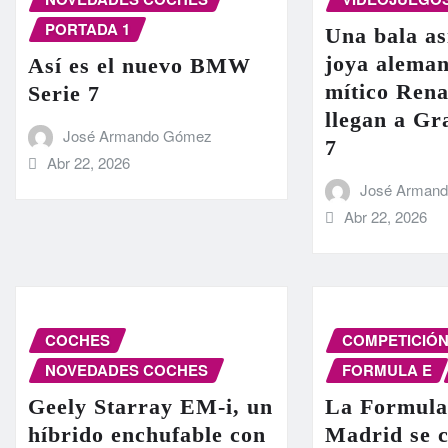
PORTADA 1
Una bala as
joya aleman
Así es el nuevo BMW
mítico Rena
Serie 7
llegan a G
José Armando Gómez
7
Abr 22, 2026
José Arman
Abr 22, 2026
COCHES
COMPETICIÓ
NOVEDADES COCHES
FORMULA E
Geely Starray EM-i, un
La Formula
híbrido enchufable con
Madrid se c