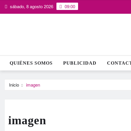
Saltar
sábado, 8 agosto 2026
09:00
al
contenido
QUIÉNES SOMOS
PUBLICIDAD
CONTAC
Inicio
imagen
imagen