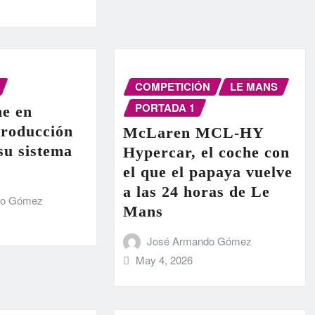
COMPETICIÓN
LE MANS
PORTADA 1
e en
producción
McLaren MCL-HY
 su sistema
Hypercar, el coche con
el que el papaya vuelve
a las 24 horas de Le
do Gómez
Mans
José Armando Gómez
May 4, 2026