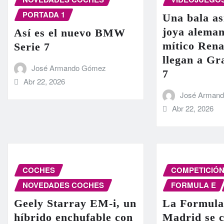
PORTADA 1
Una bala as
joya aleman
Así es el nuevo BMW
mítico Rena
Serie 7
llegan a G
José Armando Gómez
7
Abr 22, 2026
José Arman
Abr 22, 2026
COCHES
COMPETICIÓ
NOVEDADES COCHES
FORMULA E
Geely Starray EM-i, un
La Formula
híbrido enchufable con
Madrid se c