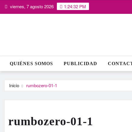
Saltar
viernes, 7 agosto 2026
1:24:33 PM
al
contenido
QUIÉNES SOMOS
PUBLICIDAD
CONTAC
Inicio
rumbozero-01-1
rumbozero-01-1