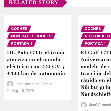
RELATED STORY
COCHES
COCHES
NOVEDADES COCHES
NOVEDADES 
PORTADA 1
PORTADA 1
ID. Polo GTI: el icono
El Golf GT
aterriza en el mundo
Aniversario
eléctrico con 226 CV y
modelo de s
+400 km de autonomía
tracción de
rápido en el
José Armando Gómez
Nürburgrin
May 15, 2026
Nordschleif
José Arman