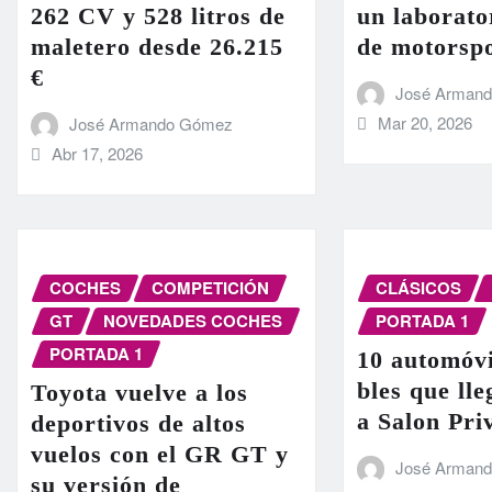
262 CV y 528 litros de
un laborato
maletero desde 26.215
de motorsp
€
José Arman
Mar 20, 2026
José Armando Gómez
Abr 17, 2026
COCHES
COMPETICIÓN
CLÁSICOS
GT
NOVEDADES COCHES
PORTADA 1
PORTADA 1
10 automóvi
bles que ll
Toyota vuelve a los
a Salon Pri
deportivos de altos
vuelos con el GR GT y
José Arman
su versión de