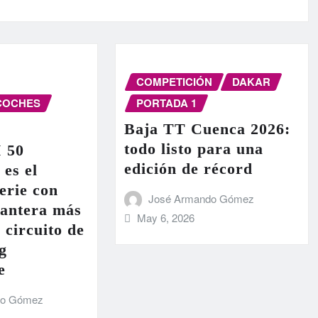
COMPETICIÓN
DAKAR
COCHES
PORTADA 1
Baja TT Cuenca 2026:
todo listo para una
I 50
edición de récord
 es el
erie con
José Armando Gómez
lantera más
May 6, 2026
 circuito de
g
e
do Gómez