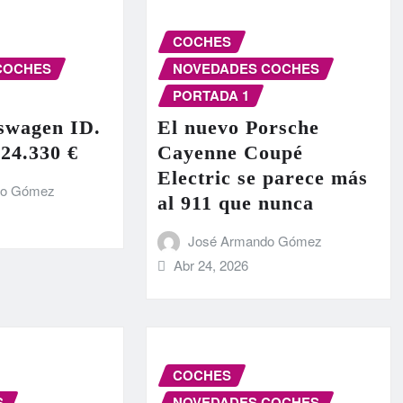
COCHES
COCHES
NOVEDADES COCHES
PORTADA 1
swagen ID.
El nuevo Porsche
 24.330 €
Cayenne Coupé
Electric se parece más
do Gómez
al 911 que nunca
José Armando Gómez
Abr 24, 2026
COCHES
S
NOVEDADES COCHES