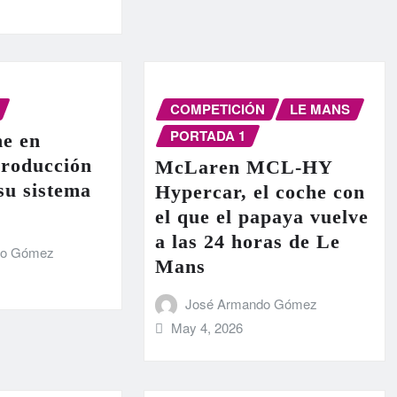
COMPETICIÓN
LE MANS
PORTADA 1
e en
producción
McLaren MCL-HY
 su sistema
Hypercar, el coche con
el que el papaya vuelve
a las 24 horas de Le
do Gómez
Mans
José Armando Gómez
May 4, 2026