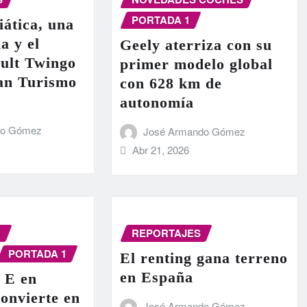
PORTADA 1
iática, una
a y el
Geely aterriza con su
ult Twingo
primer modelo global
ran Turismo
con 628 km de
autonomía
do Gómez
José Armando Gómez
Abr 21, 2026
N
REPORTAJES
PORTADA 1
El renting gana terreno
en España
 E en
onvierte en
José Armando Gómez