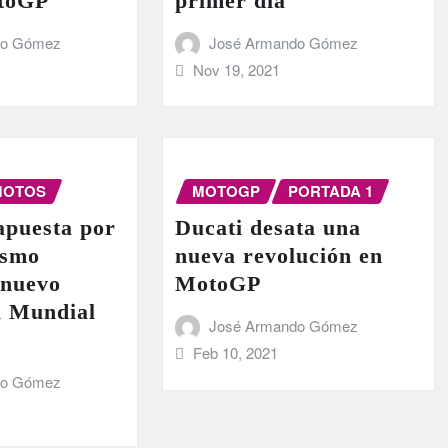
otoGP
primer día
do Gómez
José Armando Gómez
Nov 19, 2021
MOTOS
MOTOGP
PORTADA 1
apuesta por
Ducati desata una
ismo
nueva revolución en
 nuevo
MotoGP
l Mundial
José Armando Gómez
Feb 10, 2021
do Gómez