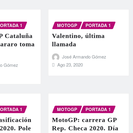
ORTADA 1
MOTOGP
PORTADA 1
 Cataluña
Valentino, última
tararo toma
llamada
José Armando Gómez
Ago 23, 2020
do Gómez
ORTADA 1
MOTOGP
PORTADA 1
sificación
MotoGP: carrera GP
2020. Pole
Rep. Checa 2020. Día