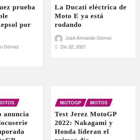
uez prueba
La Ducati eléctrica de
ble
Moto E ya está
epsol por
rodando
z
José Armando Gómez
Dic 22, 2021
do Gómez
MOTOS
MOTOGP
MOTOS
o anuncia
Test Jerez MotoGP
docuserie
2022: Nakagami y
emporada
Honda lideran el