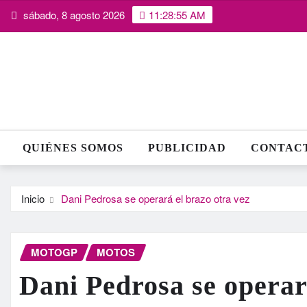
Saltar
sábado, 8 agosto 2026
11:28:55 AM
al
contenido
QUIÉNES SOMOS
PUBLICIDAD
CONTAC
Inicio
Dani Pedrosa se operará el brazo otra vez
MOTOGP
MOTOS
Dani Pedrosa se operar