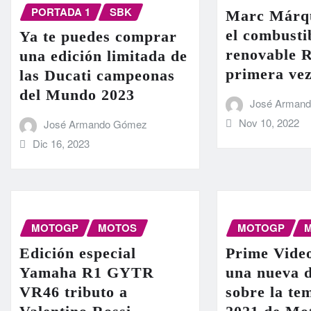
PORTADA 1
SBK
Marc Márq
el combusti
Ya te puedes comprar
renovable R
una edición limitada de
primera ve
las Ducati campeonas
del Mundo 2023
José Arman
Nov 10, 2022
José Armando Gómez
Dic 16, 2023
MOTOGP
MOTOS
MOTOGP
Edición especial
Prime Vide
Yamaha R1 GYTR
una nueva 
VR46 tributo a
sobre la t