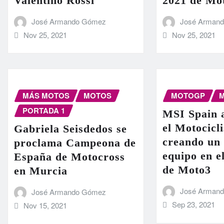
Valentino Rossi
2021 de M
José Armando Gómez
José Arman
Nov 25, 2021
Nov 25, 2021
MÁS MOTOS
MOTOS
MOTOGP
PORTADA 1
MSI Spain 
el Motocicl
Gabriela Seisdedos se
creando un
proclama Campeona de
equipo en e
España de Motocross
de Moto3
en Murcia
José Arman
José Armando Gómez
Sep 23, 2021
Nov 15, 2021