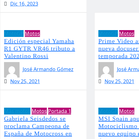
Dic 16, 2023
MotoGP
Motos
MotoGP
Motos
Edición especial Yamaha
Prime Video a
R1 GYTR VR46 tributo a
nueva docuseri
Valentino Rossi
temporada 20
José Armando Gómez
José Ar
Nov 25, 2021
Nov 25, 2021
Más motos
Motos
Portada 1
MotoGP
Motos
Gabriela Seisdedos se
MSI Spain apu
proclama Campeona de
Motociclismo 
España de Motocross en
nuevo equipo 