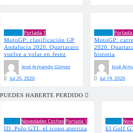
MotoGP
Portada 1
MotoGP
Portada
MotoGP: clasificación GP
MotoGP: carr
Andalucía 2020. Quartararo
2020. Quartar
vuelve a volar en Jerez
historia
José Armando Gómez
José Ar
Jul 25, 2020
Jul 19, 2020
PUEDES HABERTE PERDIDO
Coches
Novedades Coches
Portada 1
Coches
Nov
ID. Polo GTI: el icono aterriza
El Golf G