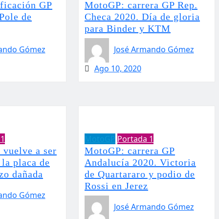
ficación GP
MotoGP: carrera GP Rep.
Pole de
Checa 2020. Día de gloria
para Binder y KTM
mando Gómez
José Armando Gómez
Ago 10, 2020
 1
MotoGP
Portada 1
vuelve a ser
MotoGP: carrera GP
 la placa de
Andalucía 2020. Victoria
azo dañada
de Quartararo y podio de
Rossi en Jerez
mando Gómez
José Armando Gómez