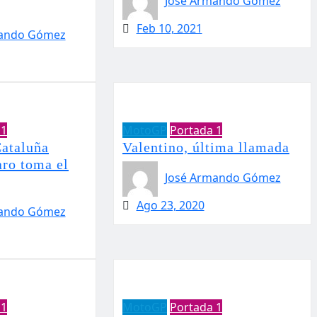
José Armando Gómez
Feb 10, 2021
mando Gómez
 1
MotoGP
Portada 1
ataluña
Valentino, última llamada
aro toma el
José Armando Gómez
Ago 23, 2020
mando Gómez
 1
MotoGP
Portada 1