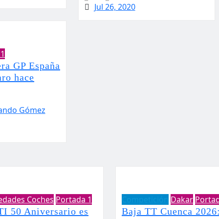
Jul 26, 2020
 1
era GP España
aro hace
mando Gómez
edades Coches
Portada 1
Competición
Dakar
Porta
TI 50 Aniversario es
Baja TT Cuenca 2026: