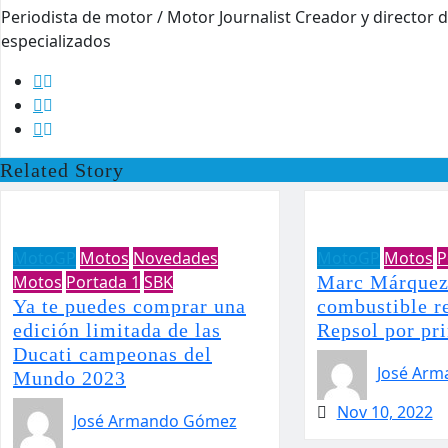
Periodista de motor / Motor Journalist Creador y direct
especializados
Related Story
MotoGP
Motos
Novedades
MotoGP
Motos
P
Motos
Portada 1
SBK
Marc Márquez
Ya te puedes comprar una
combustible r
edición limitada de las
Repsol por pr
Ducati campeonas del
José Ar
Mundo 2023
Nov 10, 2022
José Armando Gómez