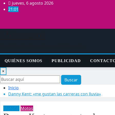
Saltar
jueves, 6 agosto 2026
al
21:01
contenido
Motorspot
La revista de motor más grande del mundo
QUIÉNES SOMOS
PUBLICIDAD
CONTACT
×
Buscar
Inicio
Danny Kent: «me gustan las carreras con lluvia»
MotoGP
Motos