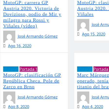
MotoGP: carrera GP
MotoGP: clasi
Austria 2020. Victoria de
Austria 2020. 
Dovizioso, podio de Mir y
Viñales
milagro para Rossi y
José Ar
Viñales (vídeo)
Ago 15, 2020
José Armando Gómez
Ago 16, 2020
MotoGP
Portada 1
MotoGP
Portada
MotoGP: clasificación GP
Marc Márquez 
República Checa. Pole de
operado, tenía
Zarco en Brno
titanio del br
José Armando Gómez
José Ar
Ago 8, 2020
Ago 4, 2020