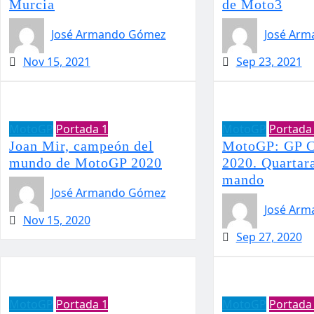
Murcia
de Moto3
José Armando Gómez
José Ar
Nov 15, 2021
Sep 23, 2021
MotoGP
Portada 1
MotoGP
Portada
Joan Mir, campeón del
MotoGP: GP C
mundo de MotoGP 2020
2020. Quartar
mando
José Armando Gómez
José Ar
Nov 15, 2020
Sep 27, 2020
MotoGP
Portada 1
MotoGP
Portada