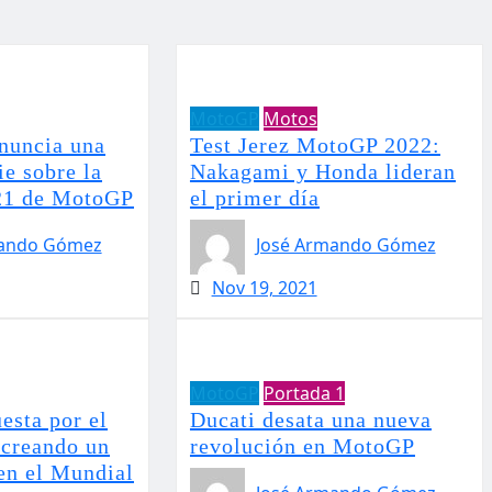
MotoGP
Motos
nuncia una
Test Jerez MotoGP 2022:
e sobre la
Nakagami y Honda lideran
21 de MotoGP
el primer día
mando Gómez
José Armando Gómez
Nov 19, 2021
MotoGP
Portada 1
esta por el
Ducati desata una nueva
creando un
revolución en MotoGP
en el Mundial