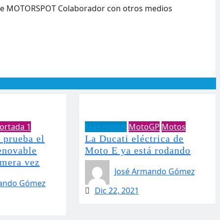
or de MOTORSPOT Colaborador con otros medios
ortada 1
Más motos
MotoGP
Motos
 prueba el
La Ducati eléctrica de
enovable
Moto E ya está rodando
imera vez
José Armando Gómez
mando Gómez
Dic 22, 2021