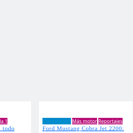
da 1
Competición
Más motor
Reportajes
 todo
Ford Mustang Cobra Jet 2200: