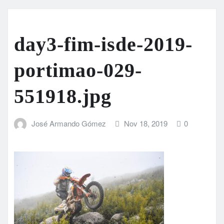
day3-fim-isde-2019-
portimao-029-
551918.jpg
José Armando Gómez
Nov 18, 2019
0