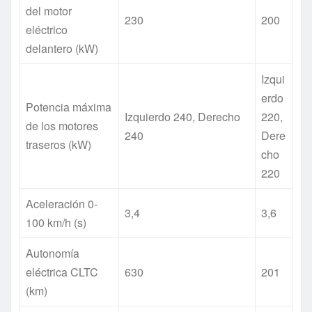
del motor
230
200
eléctrico
delantero (kW)
Izqui
erdo
Potencia máxima
Izquierdo 240, Derecho
220,
de los motores
240
Dere
traseros (kW)
cho
220
Aceleración 0-
3,4
3,6
100 km/h (s)
Autonomía
eléctrica CLTC
630
201
(km)