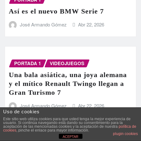
Así es el nuevo BMW Serie 7
José Armando Gómez
Abr 22, 2026
PORTADA 1
VIDEOJUEGOS
Una bala asiática, una joya alemana
y el mítico Renault Twingo llegan a
Gran Turismo 7
José Armando Gómez
Abr 22, 2026
Uso de cookies
Este sitio web utiliza cookies para que usted tenga la mejor experiencia de
usuario. Si continúa navegando está dando su consentimiento para la
aceptación de las mencionadas cookies y la aceptación de nuestra
política de
cookies
, pinche el enlace para mayor información.
plugin cookies
ACEPTAR