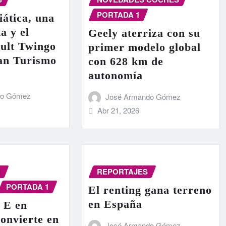
PORTADA 1
iática, una
a y el
Geely aterriza con su
ult Twingo
primer modelo global
ran Turismo
con 628 km de
autonomía
do Gómez
José Armando Gómez
Abr 21, 2026
N
REPORTAJES
PORTADA 1
El renting gana terreno
en España
 E en
onvierte en
José Armando Gómez