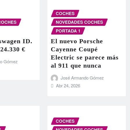
COCHES
COCHES
NOVEDADES COCHES
PORTADA 1
swagen ID.
El nuevo Porsche
 24.330 €
Cayenne Coupé
Electric se parece más
do Gómez
al 911 que nunca
José Armando Gómez
Abr 24, 2026
COCHES
S
NOVEDADES COCHES