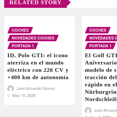
RELATED STORY
COCHES
COCHES
NOVEDADES COCHES
NOVEDADES 
PORTADA 1
PORTADA 1
ID. Polo GTI: el icono
El Golf GT
aterriza en el mundo
Aniversario
eléctrico con 226 CV y
modelo de s
+400 km de autonomía
tracción de
rápido en el
José Armando Gómez
Nürburgrin
May 15, 2026
Nordschleif
José Arman