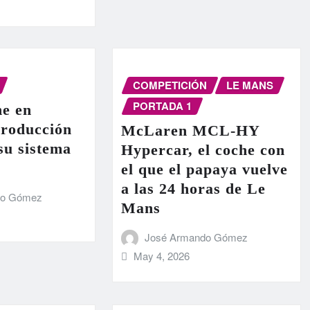
COMPETICIÓN
LE MANS
PORTADA 1
e en
producción
McLaren MCL-HY
 su sistema
Hypercar, el coche con
el que el papaya vuelve
a las 24 horas de Le
do Gómez
Mans
José Armando Gómez
May 4, 2026