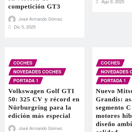
Ago 9, 2025
competición GT3
José Armando Gómez
Dic 5, 2025
COCHES
COCHES
NOVEDADES COCHES
NOVEDADES 
PORTADA 1
PORTADA 1
Volkswagen Golf GTI
Nuevo Mits
50: 325 CV y récord en
Grandis: as
Nürburgring para la
segmento C
edición más especial
motores híb
diseño ambi
José Armando Gómez