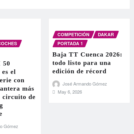
COMPETICIÓN
DAKAR
COCHES
PORTADA 1
Baja TT Cuenca 2026:
todo listo para una
I 50
edición de récord
 es el
erie con
José Armando Gómez
lantera más
May 6, 2026
 circuito de
g
e
do Gómez