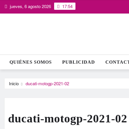
Saltar
jueves, 6 agosto 2026
17:54
al
contenido
QUIÉNES SOMOS
PUBLICIDAD
CONTAC
Inicio
ducati-motogp-2021-02
ducati-motogp-2021-02