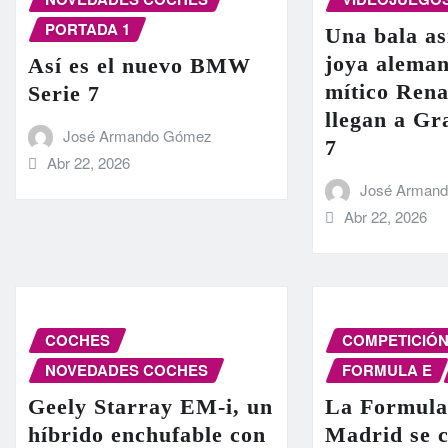
PORTADA 1
Una bala as
joya aleman
Así es el nuevo BMW
mítico Rena
Serie 7
llegan a G
José Armando Gómez
7
Abr 22, 2026
José Arman
Abr 22, 2026
COCHES
COMPETICIÓ
NOVEDADES COCHES
FORMULA E
Geely Starray EM-i, un
La Formula
híbrido enchufable con
Madrid se c