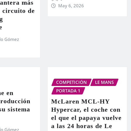
lantera más
May 6, 2026
 circuito de
g
e
do Gómez
COMPETICIÓN
LE MANS
PORTADA 1
e en
producción
McLaren MCL-HY
 su sistema
Hypercar, el coche con
el que el papaya vuelve
a las 24 horas de Le
do Gómez