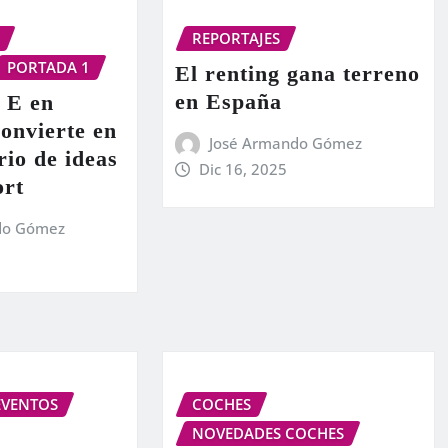
REPORTAJES
PORTADA 1
El renting gana terreno
en España
 E en
onvierte en
José Armando Gómez
rio de ideas
Dic 16, 2025
ort
do Gómez
EVENTOS
COCHES
NOVEDADES COCHES