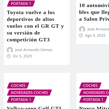
PORTADA 1
10 automóvi
bles que ll
Toyota vuelve a los
a Salon Pri
deportivos de altos
vuelos con el GR GT y
José Arman
su versión de
Ago 9, 2025
competición GT3
José Armando Gómez
Dic 5, 2025
COCHES
COCHES
NOVEDADES COCHES
NOVEDADES C
PORTADA 1
PORTADA 1
Volkswagen Golf GTI
Nuevo Mits