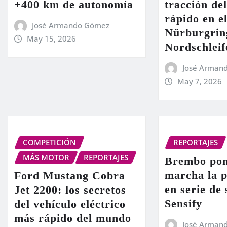
+400 km de autonomía
tracción de
rápido en el
José Armando Gómez
Nürburgrin
May 15, 2026
Nordschleif
José Arman
May 7, 2026
COMPETICIÓN
REPORTAJES
MÁS MOTOR
REPORTAJES
Brembo pon
marcha la 
Ford Mustang Cobra
en serie de
Jet 2200: los secretos
Sensify
del vehículo eléctrico
más rápido del mundo
José Arman