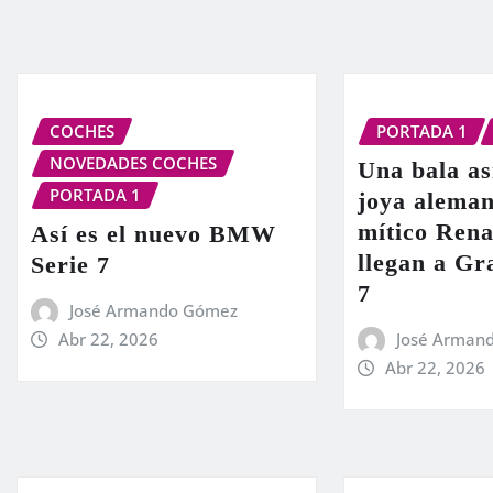
COCHES
PORTADA 1
NOVEDADES COCHES
Una bala as
PORTADA 1
joya aleman
mítico Rena
Así es el nuevo BMW
llegan a G
Serie 7
7
José Armando Gómez
Abr 22, 2026
José Arman
Abr 22, 2026