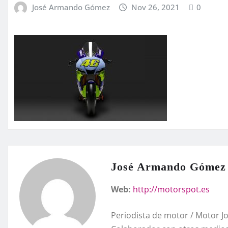
José Armando Gómez
Nov 26, 2021
0
José Armando Gómez
Web:
http://motorspot.es
Periodista de motor / Motor 