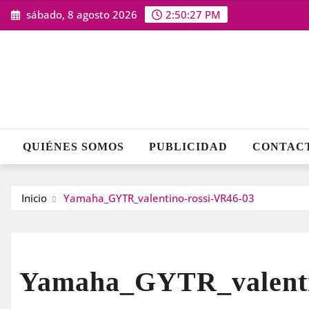
Saltar
sábado, 8 agosto 2026
2:50:28 PM
al
contenido
QUIÉNES SOMOS
PUBLICIDAD
CONTAC
Inicio
Yamaha_GYTR_valentino-rossi-VR46-03
Yamaha_GYTR_valenti