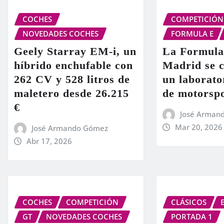
COCHES
COMPETICIÓN
NOVEDADES COCHES
FORMULA E
Geely Starray EM-i, un
La Formula
híbrido enchufable con
Madrid se c
262 CV y 528 litros de
un laborato
maletero desde 26.215
de motorsp
€
José Arman
Mar 20, 2026
José Armando Gómez
Abr 17, 2026
COCHES
COMPETICIÓN
CLÁSICOS
GT
NOVEDADES COCHES
PORTADA 1