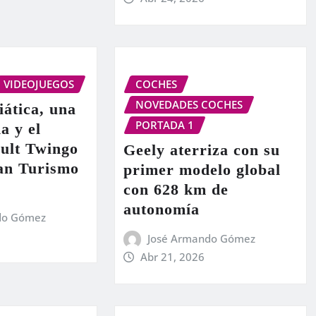
VIDEOJUEGOS
COCHES
NOVEDADES COCHES
iática, una
PORTADA 1
a y el
ult Twingo
Geely aterriza con su
ran Turismo
primer modelo global
con 628 km de
autonomía
do Gómez
José Armando Gómez
Abr 21, 2026