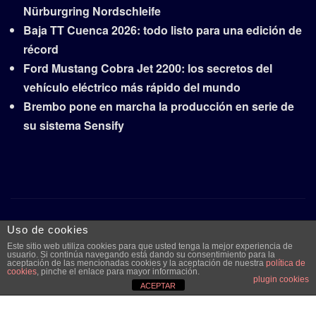
Nürburgring Nordschleife
Baja TT Cuenca 2026: todo listo para una edición de
récord
Ford Mustang Cobra Jet 2200: los secretos del
vehículo eléctrico más rápido del mundo
Brembo pone en marcha la producción en serie de
su sistema Sensify
Copyright © 2026 | Funciona con
WordPress
|
Frankfurt
Uso de cookies
News
por ThemeArile
Este sitio web utiliza cookies para que usted tenga la mejor experiencia de
usuario. Si continúa navegando está dando su consentimiento para la
aceptación de las mencionadas cookies y la aceptación de nuestra
política de
cookies
, pinche el enlace para mayor información.
plugin cookies
Quiénes
Aviso legal y
Publicidad
Contacto
ACEPTAR
somos
protección de