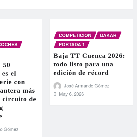
COMPETICIÓN
DAKAR
COCHES
PORTADA 1
Baja TT Cuenca 2026:
todo listo para una
I 50
edición de récord
 es el
erie con
José Armando Gómez
lantera más
May 6, 2026
 circuito de
g
e
do Gómez