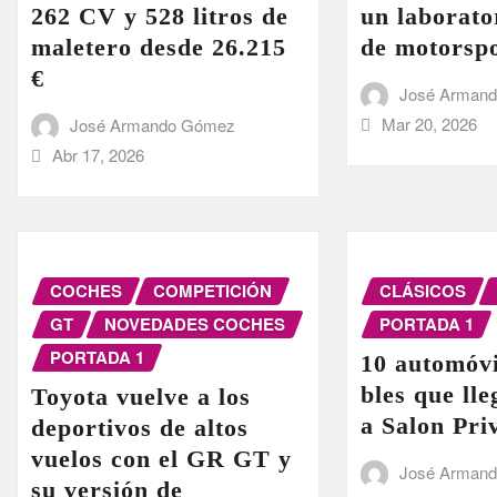
262 CV y 528 litros de
un laborato
maletero desde 26.215
de motorsp
€
José Arman
Mar 20, 2026
José Armando Gómez
Abr 17, 2026
COCHES
COMPETICIÓN
CLÁSICOS
GT
NOVEDADES COCHES
PORTADA 1
PORTADA 1
10 automóvi
bles que ll
Toyota vuelve a los
a Salon Pri
deportivos de altos
vuelos con el GR GT y
José Arman
su versión de