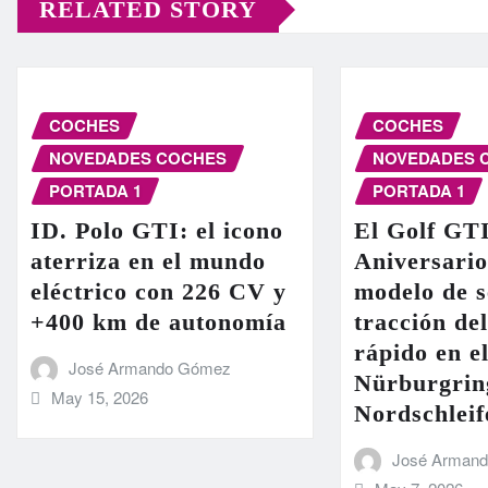
RELATED STORY
COCHES
COCHES
NOVEDADES COCHES
NOVEDADES 
PORTADA 1
PORTADA 1
ID. Polo GTI: el icono
El Golf GT
aterriza en el mundo
Aniversario
eléctrico con 226 CV y
modelo de s
+400 km de autonomía
tracción de
rápido en el
José Armando Gómez
Nürburgrin
May 15, 2026
Nordschleif
José Arman