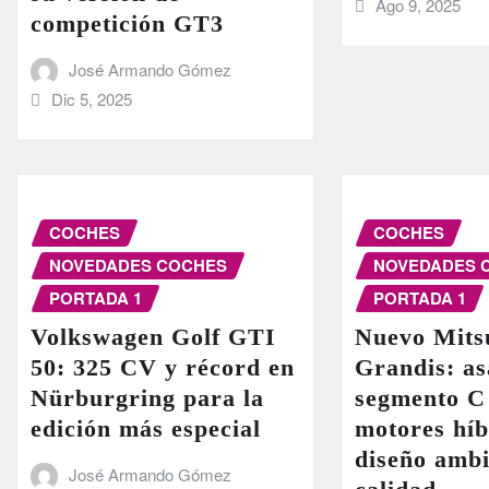
Ago 9, 2025
competición GT3
José Armando Gómez
Dic 5, 2025
COCHES
COCHES
NOVEDADES COCHES
NOVEDADES 
PORTADA 1
PORTADA 1
Volkswagen Golf GTI
Nuevo Mits
50: 325 CV y récord en
Grandis: as
Nürburgring para la
segmento C
edición más especial
motores híb
diseño ambi
José Armando Gómez