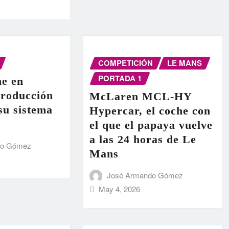
COMPETICIÓN
LE MANS
PORTADA 1
e en
producción
McLaren MCL-HY
 su sistema
Hypercar, el coche con
el que el papaya vuelve
a las 24 horas de Le
do Gómez
Mans
José Armando Gómez
May 4, 2026