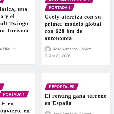
PORTADA 1
iática, una
a y el
Geely aterriza con su
ult Twingo
primer modelo global
ran Turismo
con 628 km de
autonomía
do Gómez
José Armando Gómez
Abr 21, 2026
N
REPORTAJES
PORTADA 1
El renting gana terreno
en España
 E en
onvierte en
José Armando Gómez