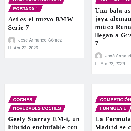
PORTADA 1
Una bala as
joya aleman
Así es el nuevo BMW
mítico Rena
Serie 7
llegan a G
José Armando Gómez
7
Abr 22, 2026
José Arman
Abr 22, 2026
COCHES
COMPETICIÓ
NOVEDADES COCHES
FORMULA E
Geely Starray EM-i, un
La Formula
híbrido enchufable con
Madrid se c