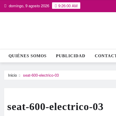
Saltar
domingo, 9 agosto 2026
9:26:01 AM
al
contenido
QUIÉNES SOMOS
PUBLICIDAD
CONTAC
Inicio
seat-600-electrico-03
seat-600-electrico-03