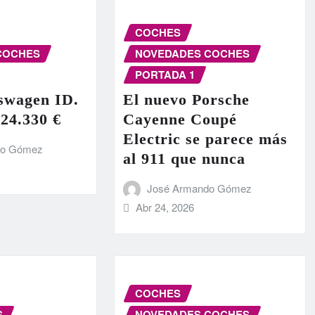
COCHES
COCHES
NOVEDADES COCHES
PORTADA 1
swagen ID.
El nuevo Porsche
 24.330 €
Cayenne Coupé
Electric se parece más
do Gómez
al 911 que nunca
José Armando Gómez
Abr 24, 2026
COCHES
S
NOVEDADES COCHES