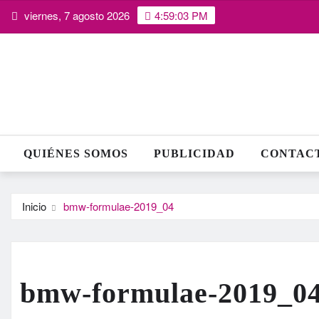
Saltar
viernes, 7 agosto 2026
4:59:04 PM
al
contenido
QUIÉNES SOMOS
PUBLICIDAD
CONTAC
Inicio
bmw-formulae-2019_04
bmw-formulae-2019_0