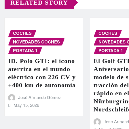
RELATED STORY
COCHES
COCHES
NOVEDADES COCHES
NOVEDADES 
PORTADA 1
PORTADA 1
ID. Polo GTI: el icono
El Golf GT
aterriza en el mundo
Aniversario
eléctrico con 226 CV y
modelo de s
+400 km de autonomía
tracción de
rápido en el
José Armando Gómez
Nürburgrin
May 15, 2026
Nordschleif
José Arman