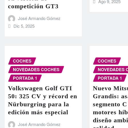
Ago 9, 2025
competición GT3
José Armando Gómez
Dic 5, 2025
COCHES
COCHES
NOVEDADES COCHES
NOVEDADES 
PORTADA 1
PORTADA 1
Volkswagen Golf GTI
Nuevo Mits
50: 325 CV y récord en
Grandis: as
Nürburgring para la
segmento C
edición más especial
motores híb
diseño ambi
José Armando Gómez