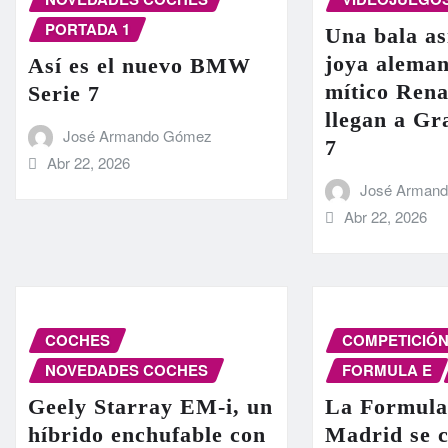
PORTADA 1
Una bala as
joya aleman
Así es el nuevo BMW
mítico Rena
Serie 7
llegan a G
José Armando Gómez
7
Abr 22, 2026
José Arman
Abr 22, 2026
COCHES
COMPETICIÓ
NOVEDADES COCHES
FORMULA E
Geely Starray EM-i, un
La Formula
híbrido enchufable con
Madrid se c