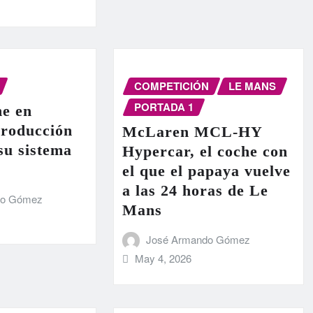
COMPETICIÓN
LE MANS
PORTADA 1
e en
producción
McLaren MCL-HY
 su sistema
Hypercar, el coche con
el que el papaya vuelve
a las 24 horas de Le
do Gómez
Mans
José Armando Gómez
May 4, 2026