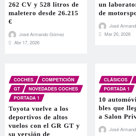
262 CV y 528 litros de
un laborato
maletero desde 26.215
de motorsp
€
José Arman
Mar 20, 2026
José Armando Gómez
Abr 17, 2026
COCHES
COMPETICIÓN
CLÁSICOS
GT
NOVEDADES COCHES
PORTADA 1
PORTADA 1
10 automóvi
bles que ll
Toyota vuelve a los
a Salon Pri
deportivos de altos
vuelos con el GR GT y
José Arman
su versión de