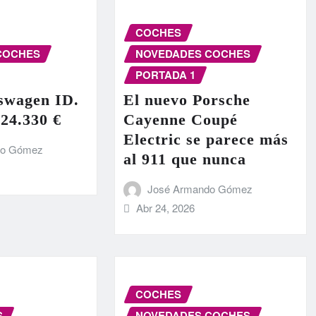
COCHES
COCHES
NOVEDADES COCHES
PORTADA 1
swagen ID.
El nuevo Porsche
 24.330 €
Cayenne Coupé
Electric se parece más
do Gómez
al 911 que nunca
José Armando Gómez
Abr 24, 2026
COCHES
S
NOVEDADES COCHES