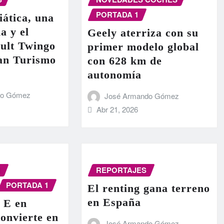
PORTADA 1
iática, una
a y el
Geely aterriza con su
ult Twingo
primer modelo global
ran Turismo
con 628 km de
autonomía
do Gómez
José Armando Gómez
Abr 21, 2026
N
REPORTAJES
PORTADA 1
El renting gana terreno
en España
 E en
onvierte en
José Armando Gómez