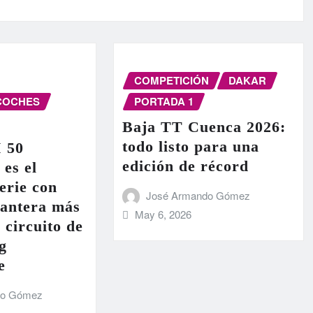
COMPETICIÓN
DAKAR
COCHES
PORTADA 1
Baja TT Cuenca 2026:
todo listo para una
I 50
edición de récord
 es el
erie con
José Armando Gómez
lantera más
May 6, 2026
 circuito de
g
e
do Gómez