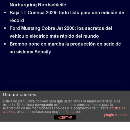
Nürburgring Nordschleife
Baja TT Cuenca 2026: todo listo para una edición de
récord
Ford Mustang Cobra Jet 2200: los secretos del
vehículo eléctrico más rápido del mundo
Brembo pone en marcha la producción en serie de
su sistema Sensify
Copyright © 2026 | Funciona con
WordPress
|
Frankfurt
Uso de cookies
News
por ThemeArile
Este sitio web utiliza cookies para que usted tenga la mejor experiencia de
usuario. Si continúa navegando está dando su consentimiento para la
aceptación de las mencionadas cookies y la aceptación de nuestra
política de
cookies
, pinche el enlace para mayor información.
plugin cookies
Quiénes
Aviso legal y
Publicidad
Contacto
ACEPTAR
somos
protección de