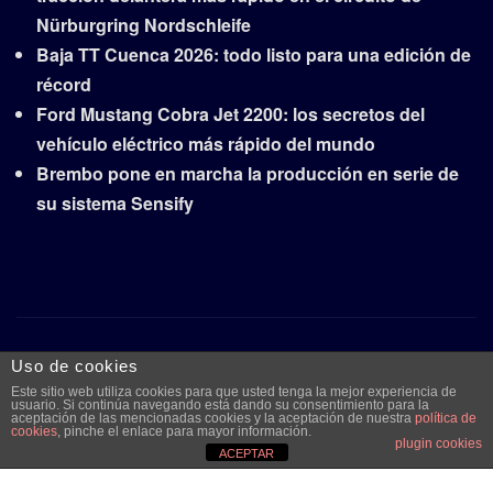
Nürburgring Nordschleife
Baja TT Cuenca 2026: todo listo para una edición de
récord
Ford Mustang Cobra Jet 2200: los secretos del
vehículo eléctrico más rápido del mundo
Brembo pone en marcha la producción en serie de
su sistema Sensify
Copyright © 2026 | Funciona con
WordPress
|
Frankfurt
Uso de cookies
News
por ThemeArile
Este sitio web utiliza cookies para que usted tenga la mejor experiencia de
usuario. Si continúa navegando está dando su consentimiento para la
aceptación de las mencionadas cookies y la aceptación de nuestra
política de
cookies
, pinche el enlace para mayor información.
Quiénes
Aviso legal y
Publicidad
Contacto
plugin cookies
ACEPTAR
somos
protección de