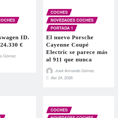
COCHES
COCHES
NOVEDADES COCHES
PORTADA 1
swagen ID.
El nuevo Porsche
 24.330 €
Cayenne Coupé
Electric se parece más
do Gómez
al 911 que nunca
José Armando Gómez
Abr 24, 2026
COCHES
S
NOVEDADES COCHES