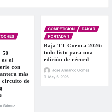
COMPETICIÓN
DAKAR
COCHES
PORTADA 1
Baja TT Cuenca 2026:
todo listo para una
I 50
edición de récord
 es el
erie con
José Armando Gómez
lantera más
May 6, 2026
 circuito de
g
e
do Gómez