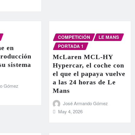
COMPETICIÓN
LE MANS
PORTADA 1
e en
producción
McLaren MCL-HY
 su sistema
Hypercar, el coche con
el que el papaya vuelve
a las 24 horas de Le
do Gómez
Mans
José Armando Gómez
May 4, 2026