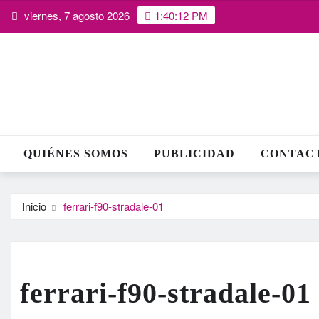
Saltar
viernes, 7 agosto 2026
1:40:13 PM
al
contenido
QUIÉNES SOMOS
PUBLICIDAD
CONTAC
Inicio
ferrari-f90-stradale-01
ferrari-f90-stradale-01