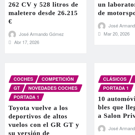
262 CV y 528 litros de
un laborato
maletero desde 26.215
de motorsp
€
José Arman
Mar 20, 2026
José Armando Gómez
Abr 17, 2026
COCHES
COMPETICIÓN
CLÁSICOS
GT
NOVEDADES COCHES
PORTADA 1
PORTADA 1
10 automóvi
bles que ll
Toyota vuelve a los
a Salon Pri
deportivos de altos
vuelos con el GR GT y
José Arman
su versión de