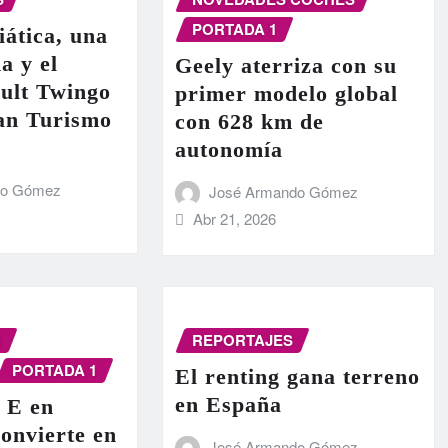
PORTADA 1
iática, una
a y el
Geely aterriza con su
ult Twingo
primer modelo global
ran Turismo
con 628 km de
autonomía
do Gómez
José Armando Gómez
Abr 21, 2026
N
REPORTAJES
PORTADA 1
El renting gana terreno
en España
 E en
onvierte en
José Armando Gómez