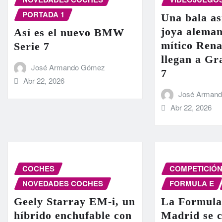
PORTADA 1
Una bala as
joya aleman
Así es el nuevo BMW
mítico Rena
Serie 7
llegan a G
José Armando Gómez
7
Abr 22, 2026
José Arman
Abr 22, 2026
COCHES
COMPETICIÓ
NOVEDADES COCHES
FORMULA E
Geely Starray EM-i, un
La Formula
híbrido enchufable con
Madrid se c