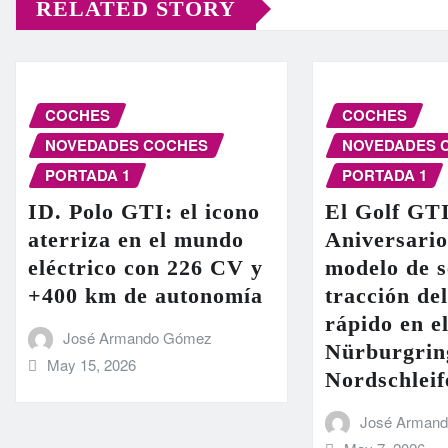
RELATED STORY
COCHES
COCHES
NOVEDADES COCHES
NOVEDADES 
PORTADA 1
PORTADA 1
ID. Polo GTI: el icono
El Golf GT
aterriza en el mundo
Aniversario
eléctrico con 226 CV y
modelo de s
+400 km de autonomía
tracción de
rápido en el
José Armando Gómez
Nürburgrin
May 15, 2026
Nordschleif
José Arman