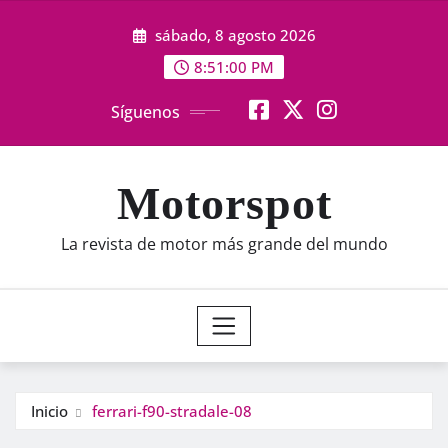
Saltar
sábado, 8 agosto 2026
al
contenido
8:51:01 PM
Síguenos
Motorspot
La revista de motor más grande del mundo
Inicio
ferrari-f90-stradale-08